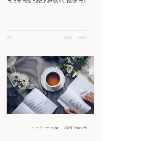
אבל הפעם, אני ממליצה בחום ומכל הלב על
הספרים שקראתי. את חלקם התקשיתי ממש
לסיים והם התהלכו איתי במחשבות עוד הרבה
אחרי הקריאה. נראה לי, שזה מדד משמעותי
להצלחה ולהנאה שהביא עימו הספר. אז ככה:
במחילה מכבודה של אשת המערות/ אופיר טושה
גפלה אוריאל, אביו של דני נעלם לפני כעשור,
אבל לא ברור למה, ולאן, ומה עלה בגורלו. הספר
מתחיל מנקודת מבטו של דני, שמקבל טלפון
ממוסד פסיכיאטרי בלונדון, בו הוא מתבשר שאבי
28 בספט׳ 2025
זמן קריאה 5 דקות