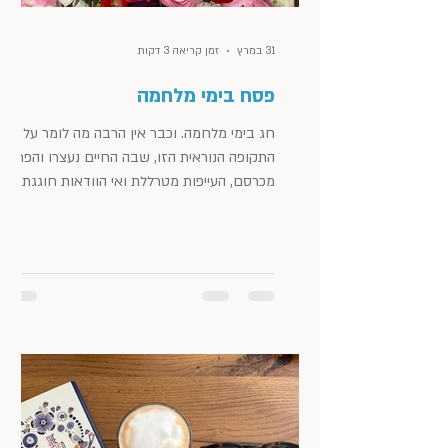
31 במרץ
זמן קריאה 3 דקות
פסח בימי מלחמה
חג בימי מלחמה. וכבר אין הרבה מה לומר על
התקופה הנוראית הזו, שבה החיים נעצרו והפחד
מכרסם, העייפות מטרללת ואי הוודאות חוגגת.
אבל לכבוד הפסח, על משקל ״כנגד ארבעה בנים
דיברה תורה״, הנה ארבע מילים הקשורות לחג
ובהן מחשבה, המלצה, רעיון ומתכון. סדר לא על
סדר פסח רציתי לדבר, אלא על סידור וארגון,
באופן כללי. אולי השיר המופיע מטה, מיטיב
להסביר. כי אני אף פעם לא מסדרת לפני פסח.
יותר בעד שיהיה מסודר כל השנה, ולא רק לפני
החג המסויים הזה. וחוצמזה, שבימים האלה,
ולמרות שאני נמצאת בבית יותר