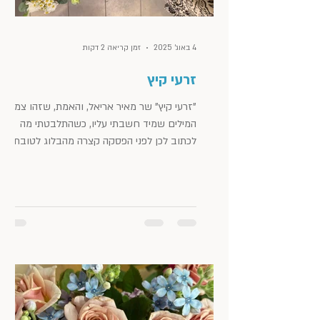
4 באוג׳ 2025
זמן קריאה 2 דקות
זרעי קיץ
"זרעי קיץ" שר מאיר אריאל, והאמת, שזהו צמד
המילים שמיד חשבתי עליו, כשהתלבטתי מה
לכתוב לכן לפני הפסקה קצרה מהבלוג לטובת
חופשת הקיץ. אז איזה קיץ הולך להיות? קבלו את
ה"זרעים" שלי, שאולי יצמיחו לכן פרחים יפים
ויבולים שטוב לקטוף ולהנות מהם אחר כך.
דלתות הוא בלוג לייף-סטייל, אימון ואסתטיקה:
מקום להשראה, למחשבות, התפתחות וצמיחה.
מקום לפירגון ומילה טובה על אנשים נהדרים
שפגשתי, מקומות שווים שביקרתי בהם ודברים
יפים, נעימים וטעימים ליהנות מהם.