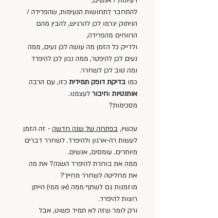
רעיונות / אנשים, 
להתחבר לתחושות הנעימות, שהפרידה / 
הניתוק יגרמו לכן להרגיש, להבין מהם 
הרווחים מהפרידה,
ולדייק כל הזמן מה עושה לכן נעים, ממה 
נעים לכן להיפטר, ממה נכון לכן להיפרד 
ומה טוב לכן לשחרר. 
כמו 
בדיקת דופק תמידית
 כזו, עם הרבה 
אותנטיות 
ו
חיבור
 לעצמנו.
מסכימות? 
עכשיו, 
בפתחה של שנה חדשה
 - זה הזמן 
לעשות רה-ארגון ולהיפרד. לשחרר דברים 
מיותרים. עומסים, אנשים. 
ממה את בוחרת להיפרד השנה? את מה 
את מחליטה לשחרר מחייך?
מוזמנות גם לשתף ממה (או ממי) הייתן 
רוצות להיפרד. 
ורק לומר שזה לא תמיד פשוט, אבל 