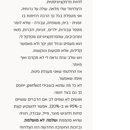
להיות פרפקציוניסטית. 
ה״צלחת״ שלי מלאה. עולה על גדותיה. 
אני מטפלת בכל כך הרבה חזיתות בו 
זמנית - בית, משפחה, עבודה - שלא לומר 
מספר עבודות, ילדים, זוגיות, חברות, פנאי 
ותחביבים, שהפרפקציוניזם מקלקל לי. 
הוא מעמיס וגוזל זמן יקר ולא מאפשר 
קלילות, אלא תקיעות ונוקשות. 
ויש שלב שזה נראה לי לא מקדם ואף 
מיותר. 
אז החלטתי שאני מעגלת פינות. 
איפה שאפשר. 
לא כל מה שהוא בשבילי perfect, ייתפס 
כך גם בצד השני. 
אנשים לא שמים לב אם הדברים עשויים 
ב-95% או ב-120%. אפשר להשקיע קצת 
פחות ולהגיש מוצר, מייל, עבודה, חוויה 
שהיא מהממת ו
שלמה
. 
לא מושלמת
. 
ובזכות החשיבה החדשה הזו הצלחתי 