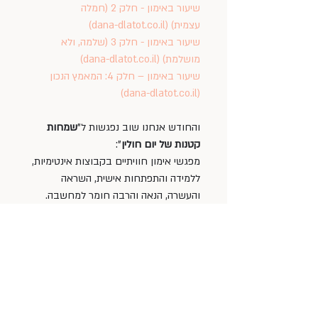
שיעור באימון - חלק 2 (חמלה 
עצמית) (
dana-dlatot.co.il
)
שיעור באימון - חלק 3 (שלמה, ולא 
מושלמת) (
dana-dlatot.co.il
)
שיעור באימון – חלק 4: המאמץ הנכון  
)
dana-dlatot.co.il
(
והחודש אנחנו שוב נפגשות ל"
שמחות 
קטנות של יום חולין
": 
מפגשי אימון חוויתיים בקבוצות אינטימיות, 
ללמידה והתפתחות אישית, השראה 
והעשרה, הנאה והרבה חומר למחשבה.
ניפגש ממש עוד יומיים: ביום שישי, 
20/9/24 
וביום רביעי 25/9/24 בביתי שברמת 
השרון.
כתבי לי
 לאיזה מפגש בא לך להצטרף 
ולפרטים נוספים.