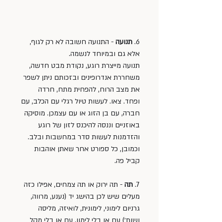
6. 
תנועה 
- התנועה חשובה לא רק לגוף, 
אלא גם ובמיוחד לנשמה. 
תנועה מייצרת רוגע, נקודת מבט חדשה, 
משחררת אנדרופינים ובזכותם ניתן לשפר 
את מצב הרוח, להפחית מתח, חרדה 
ופחד. צאו. לעשות טיול רגלי עם הכלב, עם 
חברה, עם בן הזוג או עם עצמכן. מוסיקה 
באוזניים וננסה להיכנס לזון של רוגע 
והזדמנות לעשות סדר במחשבות ובלב. 
וכמובן, כל ספורט אחר שאתן אוהבות 
קביל פה.
7. 
תה 
- תה ירוק או תה צמחים, אפילו כזה 
מעלים שיש לכן בהישג יד (נענע, מרווה, 
גרניום לימוני, לימונית, לואיזה, מליסה 
ושות׳) עם או בלי לימון, עם או בלי מקל 