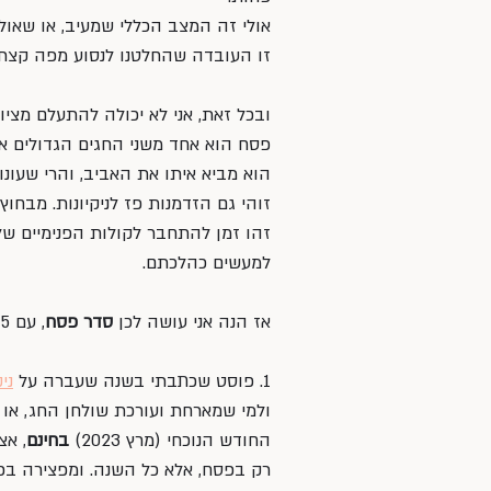
אולי זה המצב הכללי שמעיב, או שאול
זו העובדה שהחלטנו לנסוע מפה קצת 
ובכל זאת, אני לא יכולה להתעלם מציו
פסח הוא אחד משני החגים הגדולים אצל
הוא מביא איתו את האביב, והרי שעונו
זוהי גם הזדמנות פז לניקיונות. מבחוץ,
זהו זמן להתחבר לקולות הפנימיים שלנ
למעשים כהלכתם.
אז הנה אני עושה לכן 
סדר פסח
, עם 5 דברים שאולי תמצאו בהם עניין בתקופה הנוכחית: 
1. פוסט שכתבתי בשנה שעברה על 
ני
ולמי שמארחת ועורכת שולחן החג, או 
החודש הנוכחי (מרץ 2023) 
בחינם
, אצ
רק בפסח, אלא כל השנה. ומפצירה בכן