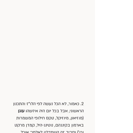
2. כאמור, לא הכל נעשה לפי הלו"ז והתכנון 
הראשוני, אבל בכל יום היה איזשהו 
עוגן
(מוזיאון, מיוזיקל, טקס חילופי המשמרות 
בארמון בקינגהם, נוטינג-היל, קמדן מרקט 
וכו') וסביב זה השתדלנו לאלתר: אוכל, 