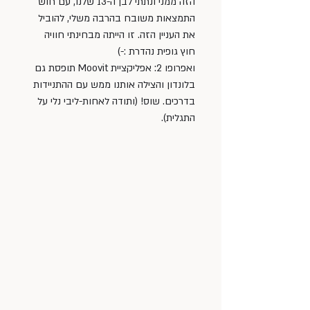
הזה ממני ונתתי לבן ה-13 שלנו, עם חוש 
התמצאות משובח בהרבה משלי, להוביל 
את העניין הזה. זו הייתה מבחינתי חוויה 
חוץ גופית נהדרת :-)
ואפרופו 2: אפליקציית Moovit תופסת גם 
בלונדון והצילה אותנו ממש עם ההתניידות 
בדרכים. שוס! (ותודה לאחות-ליבי נלי על 
התגלית). 