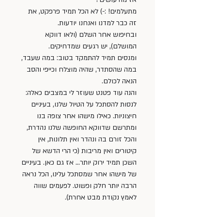
מתעלמים! :-) לא הכל תמיד פרפקט, את 
זה כבר למדנו ואנחנו יודעות. 
ובחיפוש אחר השלם (ולאו דווקא 
המושלם), יש רגעים שמדחיקים. 
ומנסים תמיד להתמקד בטוב: במה שעבד, 
במה שהסתדר, שהיה מוצלח וכייפי והסב 
הנאה לכולם. 
והנה עוד פטנט שעוזר לי במצבים כאלה: 
לנסות להסתכל על הטיול שלנו, בעיניים 
חיצוניות. כאילו מישהו אחר צופה בנו 
ומתרשם שדווקא החופשה שלנו נהדרת, 
והכל זורם בה ונהדר ואין תלונות, אין 
קיטורים ואין מריבות (כי הרי הדשא של 
השכן תמיד ירוק יותר… אז גם כאן. בעיניים 
של מישהו אחר שמסתכל עלינו, הכל נראה 
הרבה יותר חלק ופשוט. לפעמים שווה 
לאמץ נקודת מבט אחרת). 