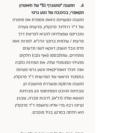
6.     ההצגה "פוטוגרף 51" של תיאטרון 
הקאמרי, בכיכובה של נטע גרטי
ההצגה המעניינת הזאת מספרת את סיפורה 
של ד"ר רוזלינד פרנקלין, מדענית צעירה 
ומבריקה שמצליחה להביא לפריצת דרך 
מדעית / עולמית בחקר הדנ"א. למרות זאת 
פרס נובל הוענק דווקא לשני מדענים 
מתחרים, שהתבססו (ואף גנבו) חלקים 
מהגילוי הפנומנלי שלה. את המחזה כתבה 
אנה זיגלר האמריקאית ונטע גרטי מצוינת 
בתפקיד הראשי של המדענית ד"ר פרנקלין. 
ההצגה מרתקת ומעוררת מחשבה הן 
מבחינת ההיבט הפמיניסטי והן מבחינת 
הנושא שלה (דנ"א), לרבות סברה, שבגין 
קרינה רבה מדי אליה נחשפה ד"ר פרנקלין 
היא חלתה בסרטן בגיל מוקדם. 