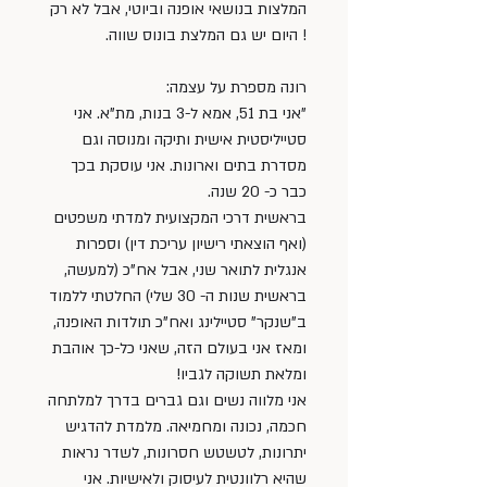
המלצות בנושאי אופנה וביוטי, אבל לא רק 
! היום יש גם המלצת בונוס שווה. 
רונה מספרת על עצמה:
"אני בת 51, אמא ל-3 בנות, מת"א. אני 
סטייליסטית אישית ותיקה ומנוסה וגם 
מסדרת בתים וארונות. אני עוסקת בכך 
כבר כ- 20 שנה. 
בראשית דרכי המקצועית למדתי משפטים 
(ואף הוצאתי רישיון עריכת דין) וספרות 
אנגלית לתואר שני, אבל אח"כ (למעשה, 
בראשית שנות ה- 30 שלי) החלטתי ללמוד 
ב"שנקר" סטיילינג ואח"כ תולדות האופנה, 
ומאז אני בעולם הזה, שאני כל-כך אוהבת 
ומלאת תשוקה לגביו!
אני מלווה נשים וגם גברים בדרך למלתחה 
חכמה, נכונה ומחמיאה. מלמדת להדגיש 
יתרונות, לטשטש חסרונות, לשדר נראות 
שהיא רלוונטית לעיסוק ולאישיות. אני 