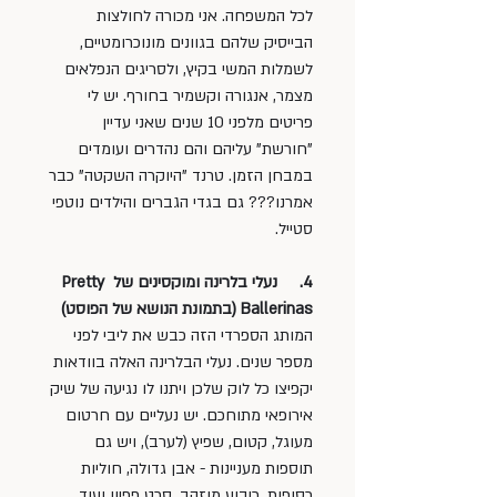
לכל המשפחה. אני מכורה לחולצות 
הבייסיק שלהם בגוונים מונוכרומטיים, 
לשמלות המשי בקיץ, ולסריגים הנפלאים 
מצמר, אנגורה וקשמיר בחורף. יש לי 
פריטים מלפני 10 שנים שאני עדיין 
"חורשת" עליהם והם נהדרים ועומדים 
במבחן הזמן. טרנד "היוקרה השקטה" כבר 
אמרנו??? גם בגדי הגברים והילדים נוטפי 
סטייל. 
4.     נעלי בלרינה ומוקסינים של Pretty 
Ballerinas (בתמונת הנושא של הפוסט)
המותג הספרדי הזה כבש את ליבי לפני 
מספר שנים. נעלי הבלרינה האלה בוודאות 
יקפיצו כל לוק שלכן ויתנו לו נגיעה של שיק 
אירופאי מתוחכם. יש נעליים עם חרטום 
מעוגל, קטום, שפיץ (לערב), ויש גם 
תוספות מעניינות - אבן גדולה, חוליות 
כסופות, ריבוע מוזהב, סרט פפיון ועוד 