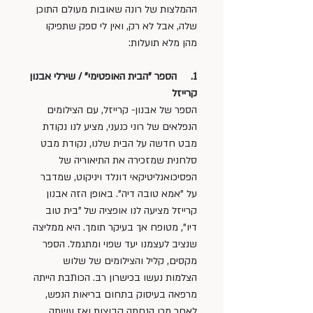
ההמלצות של רונה שאובות מעולם התוכן 
שלה, אבל לא רק, ואין לי ספק שתפיקו 
מהן מלא תועלות:
1.     הספר "הבית האופטימי" / שירלי אבנון 
קרייזל
הספר של אבנון- קרייזל, עם הצילומים 
הנפלאים של רוני כנעני, מציע לנו נקודת 
מבט חדשה על הבית שלנו, נקודת מבט 
סלחנית שמזכירה את התיאוריה של 
הפסיכואנליטיקאי דונלד ויניקוט, שמדבר 
על "אמא טובה דיה". באופן הזה אבנון 
קרייזל מציעה לנו אופציה של "בית טוב 
דיו", מטופח אך בעיקר תומך. היא ממליצה 
שנציב לעצמנו יעד שפוי ומתגמל. הספר 
מקסים, קליל והצילומים של שלוש 
הצלמות נעשו בכישרון רב. הכותבת הייתה 
מרפאה בעיסוק בתחום בריאות הנפש, 
לאחר מכן הנחתה קבוצות ואז עשתה 