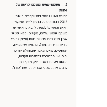
2.     משקפי שמש ומשקפי קריאה של 
CHIMI  
המותג CHIMI נוסד בסטוקהולם בשנת 
2016 בהתבסס על הרעיון לייצר משקפי 
ראייה ready to wear. לי באופן אישי יש 
משקפי שמש שלהם, מעולים ומלאי סטייל. 
אציין שיש להם עדשות כהות (מצוין לבעלי 
עיניים בהירות, כמוני). הדגמים שימושיים, 
אסתטיים, נקיים וכאלה שבהחלט יאריכו 
ימים. אני מתחברת למסגרות העבות, 
הגסות שלהם בסגנון "גיק שיק". ניתן 
לרכוש את משקפי הקריאה ברשת "סוהו".