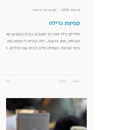
11 במאי 2025
זמן קריאה 2 דקות
קפיצת גדילה
הילדים בילו את רוב השבוע בבית בשבוע שעבר.
שביתה, אתן יודעות... וזה הרגיש לי ממש כמו
בימי קורונה. כשהיינו מלא בבית עם הילדים, ולא
הייתה שיגרה. גם אצלי העניין הזה יצר מתח. אז
בניסיון להרגיע את עצמי, אמרתי לעצמי, במן
דיבור פנימי כזה, שהתקופה הזו היא "עונת
המלפפונים" שלי. אני עכשיו ב"קפיצת גדילה".
ממש כמו אצל התינוקות… דלתות הוא בלוג
לייף-סטייל, אימון ואסתטיקה: מקום להשראה,
למחשבות, התפתחות וצמיחה. מקום לפירגון
ומילה טובה על אנשים נהדרים שפגשתי, מקומות
שווים שביקרתי בהם ודברים יפ