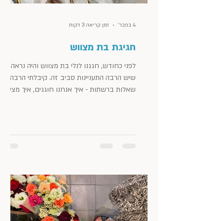
4 בפבר׳
זמן קריאה 3 דקות
חגיגת בת מצווש
לפני כחודש, חגגנו לנלי בת מצווש והיה נראה
שיש הרבה התעניינות סביב זה. קיבלתי הרבה
שאלות ברשתות - איך אנחנו חוגגים, איך מציינים
את היום עצמו וציפייה לרעיונות ולהשראות, כדי
שיהיה לכן ״במלאי״ לחגיגות עם הבנות שלכן. אז
כשירות לציבור, מצרפת כאן את החגיגה הבלתי
מחייבת שלנו. בחרנו לחגוג באינטימיות
משפחתית, שהתאימה לחוגגת. וגם לנו. מודה,
שקצת מאסתי בחגיגות המוניות בשנים
האחרונות, שמתפזרות מדיי והן בגדר "תפסת
מרובה - לא תפסת". בא לי להשקיע ולהיות
עטופה באנשים שיהיו שם גם מחר וגם בעוד