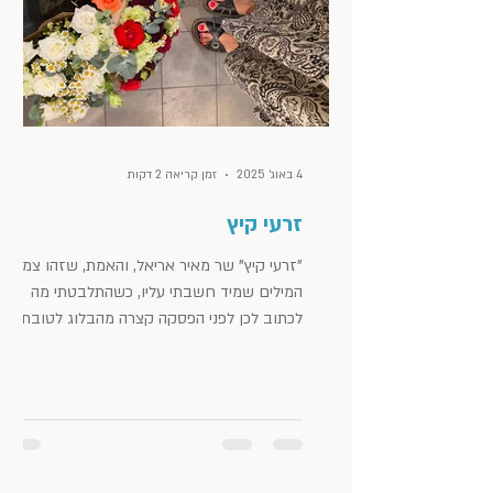
4 באוג׳ 2025
זמן קריאה 2 דקות
זרעי קיץ
"זרעי קיץ" שר מאיר אריאל, והאמת, שזהו צמד
המילים שמיד חשבתי עליו, כשהתלבטתי מה
לכתוב לכן לפני הפסקה קצרה מהבלוג לטובת
חופשת הקיץ. אז איזה קיץ הולך להיות? קבלו את
ה"זרעים" שלי, שאולי יצמיחו לכן פרחים יפים
ויבולים שטוב לקטוף ולהנות מהם אחר כך.
דלתות הוא בלוג לייף-סטייל, אימון ואסתטיקה:
מקום להשראה, למחשבות, התפתחות וצמיחה.
מקום לפירגון ומילה טובה על אנשים נהדרים