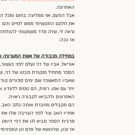
האחרונה. 
אבל הפעם, אני ממליצה בחום ומכל ה
את חלקם התקשיתי ממש לסיים והם ה
נראה לי, שזה מדד משמעותי להצלחה 
אז ככה:
במחילה מכבודה של אשת המערות/ או
אוריאל, אביו של דני נעלם לפני כעשור,
הספר מתחיל מנקודת מבטו של דני, שמ
שאביו התאשפז שם ימים ספורים קודם ל
יחד עם אמו, רונית, הם טסים ללונדון 
האחרונים ולהביאו לקבורה ראויה. 
הם מקבלים מחברת אותה כתב האב, וד
אחריו האב עוד לפני העזיבה שלו את 
מרבית הספר מביא לנו את דפי היומן ש
אז נכון, שהנושא של אדם נון קונפורמ