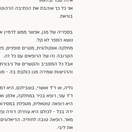
איזה ספר נפלאאא! 
אני כל כך אוהבת את הכתיבה הרהוטה
בוראת. 
בספריה של מגן, אפשר ממש לדמיין את 
נושא הספר לא קל: 
מחלקה אונקולוגית, מקרים סופניים, 
הקרובה וזו של הרופאים עם כל זה. 
אבל כל המסביב והקשרים של גיבורת 
והרגישות שמירה מגן כותבת בה - מע
גליה, או ד״ר אושרי, בשבילכם, היא ד
ד״ר ענר, רופא בכיר במחלקה, אלמן וא
היא רופאה טוטאלית, מטפלת במסירות 
ידה בכל - לכולם היא עוזרת: דודה נ
מאד, רופאה טובה לחוליה. הדיאלוגים
את ליבי. 