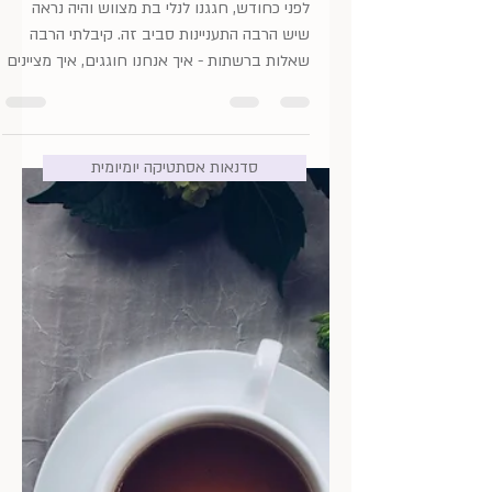
חגיגת בת מצווש
לפני כחודש, חגגנו לנלי בת מצווש והיה נראה
שיש הרבה התעניינות סביב זה. קיבלתי הרבה
שאלות ברשתות - איך אנחנו חוגגים, איך מציינים
סדנאות אסתטיקה יומיומית
את היום עצמו וציפייה לרעיונות ולהשראות, כדי
שיהיה לכן ״במלאי״ לחגיגות עם הבנות שלכן. אז
כשירות לציבור, מצרפת כאן את החגיגה הבלתי
מחייבת שלנו. בחרנו לחגוג באינטימיות
משפחתית, שהתאימה לחוגגת. וגם לנו. מודה,
שקצת מאסתי בחגיגות המוניות בשנים
האחרונות, שמתפזרות מדיי והן בגדר "תפסת
מרובה - לא תפסת". בא לי להשקיע ולהיות עטופה
באנשים שיהיו שם גם מחר וגם בעוד