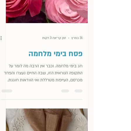
31 במרץ
זמן קריאה 3 דקות
פסח בימי מלחמה
חג בימי מלחמה. וכבר אין הרבה מה לומר על
התקופה הנוראית הזו, שבה החיים נעצרו והפחד
מכרסם, העייפות מטרללת ואי הוודאות חוגגת.
אבל לכבוד הפסח, על משקל ״כנגד ארבעה בנים
דיברה תורה״, הנה ארבע מילים הקשורות לחג
ובהן מחשבה, המלצה, רעיון ומתכון. סדר לא על
סדר פסח רציתי לדבר, אלא על סידור וארגון,
באופן כללי. אולי השיר המופיע מטה, מיטיב