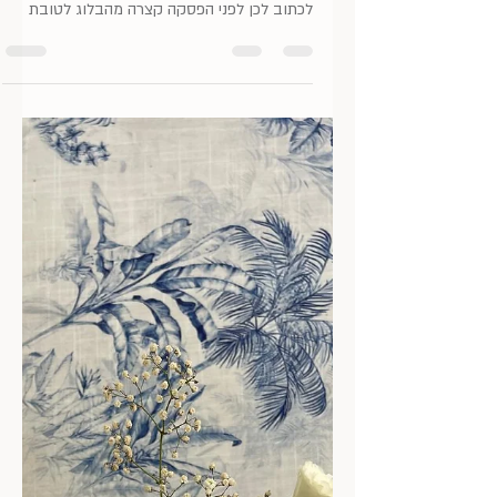
4 באוג׳ 2025
זמן קריאה 2 דקות
זרעי קיץ
"זרעי קיץ" שר מאיר אריאל, והאמת, שזהו צמד
המילים שמיד חשבתי עליו, כשהתלבטתי מה
לכתוב לכן לפני הפסקה קצרה מהבלוג לטובת
חופשת הקיץ. אז איזה קיץ הולך להיות? קבלו את
ה"זרעים" שלי, שאולי יצמיחו לכן פרחים יפים
ויבולים שטוב לקטוף ולהנות מהם אחר כך.
דלתות הוא בלוג לייף-סטייל, אימון ואסתטיקה:
מקום להשראה, למחשבות, התפתחות וצמיחה.
מקום לפירגון ומילה טובה על אנשים נהדרים
שפגשתי, מקומות שווים שביקרתי בהם ודברים
יפים, נעימים וטעימים ליהנות מהם.