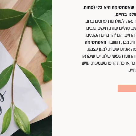
שאסתטיקה היא כלי (פחות
נו בחיים.
 נאה, לשולחנות ערוכים ברוב
 נעליים שוות, תיקים טובים
החיים. הם "הדברים הקטנים
חות מכך, חשובה
האסתטיקה
מה אנחנו עושות למען עצמנו,
והחוסן הנפשי שלנו. יש שיקראו
ה wellness ויש שיאמרו: well-being או self-care. כך או כך, זהו פן משמעותי שיש
יינו.