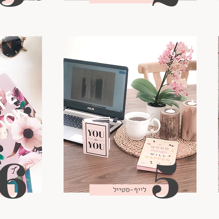
6
5
לייף-סטייל