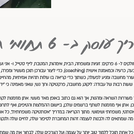
עוסק ב- 6 תחומי חיים
יות ומשפחה, הבית, אימהות, המטבח, לייף סטייל, ו- אני ועצמי.
), כדי ליצור עבורכן תוכן מעשיר ומפרה, חשוף, אמיץ, סוחף לקריאה,
ורר מחשבה ומניע לפעולה, כשתוך כדי קריאה בו עולות תהיות אמיתיות, מהחיים
שעות רבות של עבודה: ליקוט, מחשבה, פרקטיקה ורוך נשי, שאני מאמינה כי "יד
עוררות השראה ומהנות, אך הוא גם כתוב באופן מאד מעשי. אתן מוזמנות לקחת
יכן. אתן אף מוזמנות לשתף ברשמים שלכן, ביישום ההמלצות והטיפים, ואף לת
לי אסתטי, משפחתי ושימושי. מתוך הקריאה במדריך "אסתטיקה משפחתית", כל אח
מה שמתאים לה ולבנות לעצמה זהות המחוברת לסיפור שלה, לחיים שלה ולנק
ל אחת תוכל ללמוד טוב יותר על עצמה ועל הצרכים שלה, לבחור את מה שמתא