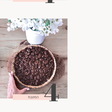
4
המטבח