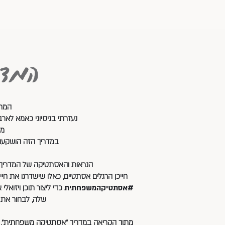
המדריך 
המחולקים ל- 6 פרקים: זוג
נעזרתי בניסיוני כאמא לארבעה, כרעיה וכמאמנת אישית (coaching
מע
במדריך הזה הושקעו 
הנראות והאסתטיקה של המדריך מ
חייכן הרגלים אסתטיים, כאלו שישדרגו את חי
#אסתטיקהמשפחתית
כדי ליצור תוכן ויזוא
שלה, לבחור את 
מתוך הקריאה במדריך "אסתטיקה משפחתית", כ