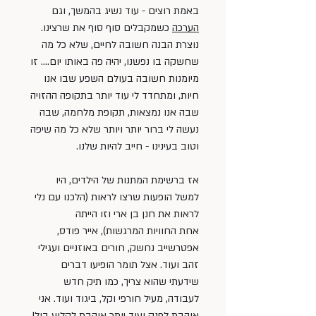
באמת רוצים - עוד נשיג בהמשך, וגם 
הערכה
 כשמקבלים סוף סוף את שרצינו. 
נוצרת הבנה חשובה לחיים, שלא כל מה 
שחשקה בו נפשנו, יהיה פה באותו יום…. זו 
מיומנות חשובה בעולם השפע שבו אנו 
חיות, ומתחדד לי עוד יותר בתקופה ההזויה 
שבה אנו נמצאות, תקופת מלחמה, שבה 
נעשה לי ברור יותר ויותר שלא כל מה שיפה 
וטוב בעינינו - חייב להיות שלנו. 
אז ברשימת המתנות של הילדים, היו 
למשל הופעות שרצו לראות (הלכנו עם נלי 
לראות את חנן בן ארי וזו הייתה 
אחת החוויות המרגשות), אייר פודס, 
אפטרשייב נחשק, חורים באוזניים ועגילי 
זהב ועוד. אצל תומר הופיעו דברים 
שידעתי שהוא צריך, כמו תיק חדש 
לעבודה, מעיל חורפי וקל, ביגוד ועוד. אני 
אוהבת לפנק ועוד יותר אוהבת לקלוע בול! 