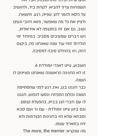
השמחות צריך להביא. לקחת ביד, ולהושיב 
על כיסא ולומר להן: שנייה, רגע. תישארו. 
ולציין את כל מה שאפשר, והוא חיובי ונעים 
וטוב, גם אם זה בתקופה לא אידיאלית, 
ויש דברים שמעיבים מסביב. במיוחד ימי 
הולדת! זוהי עוד שנה שאנחנו פה, ביקום 
הזה, וזו בהחלט סיבה למסיבה.
השבוע, ציינו לאנדי יומולדת 6.
זו לא החגיגה הראשונה שאנחנו מציינים לו 
השנה. 
כבר חגגנו בגן, ואז, רגע לפני שהסתיימה 
השנה וכולם התפזרו ונסעו לנפוש, חגגנו 
לו עם חברי הגן בבית, בהפעלת קוסם. 
וגם ביוון ציינו יומולדת - עם נר ועם סבא 
וסבתא שלא היו בחגיגות הקודמות ולא 
יהיו בתאריך עצמו. 
מה שנקרא: The more, the merrier