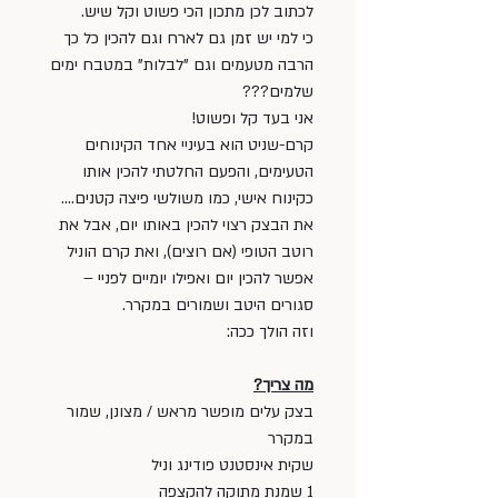
לכתוב לכן מתכון הכי פשוט וקל שיש.
כי למי יש זמן גם לארח וגם להכין כל כך 
הרבה מטעמים וגם "לבלות" במטבח ימים 
שלמים???
אני בעד קל ופשוט!
קרם-שניט הוא בעיניי אחד הקינוחים 
הטעימים, והפעם החלטתי להכין אותו 
כקינוח אישי, כמו משולשי פיצה קטנים.... 
את הבצק רצוי להכין באותו יום, אבל את 
רוטב הטופי (אם רוצים), ואת קרם הוניל 
אפשר להכין יום ואפילו יומיים לפניי – 
סגורים היטב ושמורים במקרר. 
וזה הולך ככה:
מה צריך?
בצק עלים מופשר מראש / מצונן, שמור 
במקרר
שקית אינסטנט פודינג וניל 
1 שמנת מתוקה להקצפה