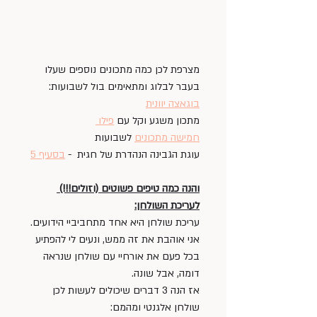
מצרפת לכן כמה מתכונים נוספים שעלו 
בעבר לבלוג ומתאימים בול לשבועות:
בוגאצה יוונית
מתכון משגע וקל עם 
פילו 
חמישה מתכונים
 לשבועות 
עוגת הגבינה הנהדרת של חגית  - 
בסעיף 5
והנה כמה טיפים פשוטים (וזולים!!!) 
לעריכת השולחן:
עריכת שולחן היא אחד מתחביביי הידועים. 
אני אוהבת את זה ממש, ונעים לי להפתיע 
בכל פעם את אורחיי עם שולחן שנראה 
דומה, אבל שונה. 
אז הנה 3 דברים שיכולים לעשות לכן 
שולחן אלגנטי ומהמם: