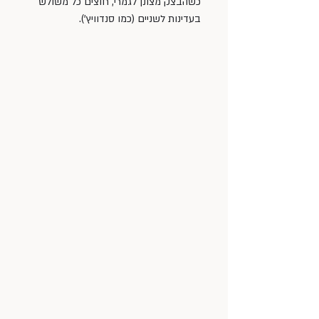
כשהבצק מצונן לגמרי, חוצים כל משולש 
בעדינות לשניים (כמו סנדוויץ').