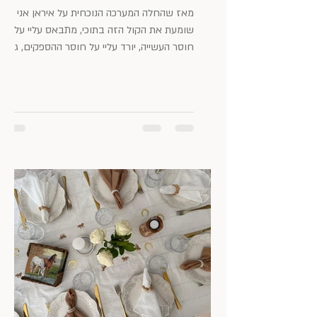
מאז שהחלה המערכה הנוכחית על איראן אני
שומעת את הקול הזה בתוכי, מתבאס עליי על
חוסר העשייה, יורד עליי על חוסר ההספקים, גוער
בי שאם אני כבר בבית, ונכפה עליי העניין הזה, אז
למה אני לא מסדרת קצת את הבית. או לפחות
איזו מגירה… הצלחתי להניע את עצמי לכיוון רק
בקושי. היו פה הרבה בישולים, מלאן ארוחות, טון
וחצי כביסות ומצגת יומולדת אחת, שישבתי עליה
יום שלם, בין אזעקות, בידיעה מוחלטת שיש
מצב שאין חגיגת יומולדת השנה וכל התוכניות
ישתבשו. מדחיקה ועושה. יותר מזה לא הצלחתי
להביא את עצמי לעשות,