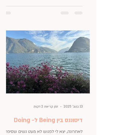
בשבוע שבהם אני עושה כל אחד מהדברים (ויש
ימים שבהם נעשה גם קצת מהכל) - זו תמיד
הייתה הפנטזיה, לעסוק במגוון תחומים, וכך קורה
בפועל! כי מי אמר שאי אפשר? הרצון הגדול שלי
היה תמיד לעסוק ביותר מדבר אחד. כי אני יותר
מדבר אחד . ומעניינים אותי מגוון תחומים, שיש
לי את היכולת לעסוק
13 בנוב׳ 2025
זמן קריאה 2 דקות
דיסוננס בין Being ל- Doing
לאחרונה, יצא לי לפגוש לא מעט נשים שסיפרו