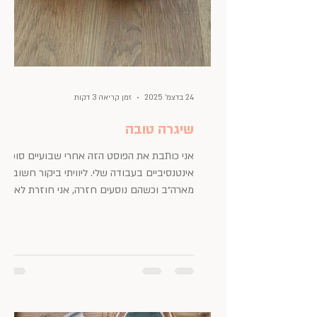
24 בדצמ׳ 2025
זמן קריאה 3 דקות
שיגרה טובה
אני כותבת את הפוסט הזה אחרי שבועיים סופר
אינטנסיביים בעבודה שלי. ליוויתי ביקור חשוב
מארה״ב וכשהם נוסעים חזרה, אני חוזרת לאט
לאט לעצמי ולשיגרה הטובה שלי. הפעם, מייד
אחרי שהתפניתי שוב לחיי, החלה חופשת חנוכה,
כך ששוב לא הייתה ממש שיגרה במחוזותינו והכל
הפך להיות פלואידי ולא מסודר. זה גרם לי לחשוב
על שיגרה. על השיגרה שלי ועל שיגרה באופן
כללי. נזכרתי, שלפני כמה שנים, בהתכתבות עם
חברות אהובות, כתבה אחת מהן, שבדיוק הייתה