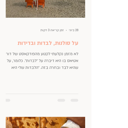
28 ביוני
זמן קריאה 3 דקות
על סולנות, לבדות ובדידות
לא מזמן נקלעתי לקטע מהפודקאסט של דורין
אטיאס בו היא דיברה על ״לבדות״. כלומר, על כך
שהיא לבד ובחרה בזה. ״הלבדות שלי היא
מבחירה, ואני משמנת אותה, מטפחת אותה,
מתמקצעת בה וכשחסר לי - אני בוחרת עם מי
להיות!״, היא אומרת ומאד התחברתי לדברים
שלה (פחות לסגנון, ופחות בקונספט המדוייק עליו
היא דיברה, אבל זה פגש אותי איפשהו). כי בשונה
מבדידות, שיש בה מן הבידוד והיא מקושרת
אצלנו לרוב לתחושת חסר, ריקנות ועצב, ומשהו
שאנחנו בדרך כלל לא בוחרים בו - אני חסידה