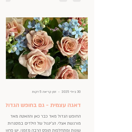
מקום להשראה, למחשבות, התפתחות וצמיחה.
מקום לפירגון ומילה טובה על אנשים נהדרים
שפגשתי, מקומות שווים שביקרתי בהם ודברים
יפים, נעימים וטעימים ליהנות מהם.
30 ביולי 2025
זמן קריאה 5 דקות
דאגה עצמית - גם בחופש הגדול
החופש הגדול מאד כבר כאן וההאטה מאד
מורגשת אצלי. הג'ינגול של הילדים במסגרות
שונות ומתחלפות תופס הרבה מזמני, יש פחות