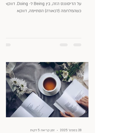
על הדיסוננס הזה, בין Being ל- Doing. דווקא
כשהמלחמה (לכאורה) הסתיימה, דווקא
כשהחטופים החיים חזרו, דווקא כשהחטופים
החללים שבים אלינו ומעגלים נסגרים, נראה שאין
הקלה. בהיבט של ה- Doing יש מלא עשייה:
תפקוד מלא, הספקים, משימות שנעשות, תפוקות
מרשימות וריצה שנראית חיונית במרוץ החיים.
אבל ה- Being לא משדר על אותו גל. משהו
בפנים עצוב, איטי, מכונס ובעיקר - לא תואם את
החוץ. הפער הזה, בין תפקוד כלפי חוץ לתחושה
הפנימית, יוצר דיסוננס שוחק. כאילו א
28 בספט׳ 2025
זמן קריאה 5 דקות