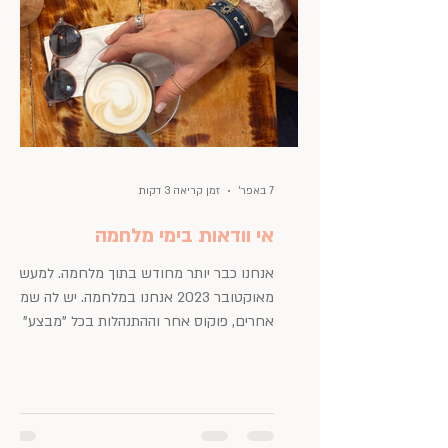
גדולה של זמן לבד. Me time , זמן של
7 באפר׳
זמן קריאה 3 דקות
אי וודאות בימי מלחמה
אנחנו כבר יותר מחודש בתוך מלחמה. למעשה,
מאוקטובר 2023 אנחנו במלחמה. יש לה שמות
אחרים, פוקוס אחר וההתנהלות בכל "מבצע" או
"סבב" כזה היא קצת שונה, אבל בשורה
התחתונה זו מלחמה והיא איומה, ומתישה ובעיקר
– לא ידוע מתי היא תסתיים ומתי יהיה פה כבר
שקט. מסוף פברואר הכל עומד במקום. הילדים
בבית. אין מסגרות והלימודים - בזום. אנשים יצאו