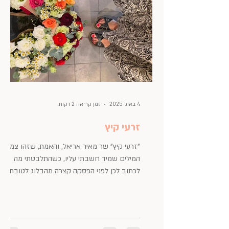
4 באוג׳ 2025
זמן קריאה 2 דקות
זרעי קיץ
"זרעי קיץ" שר מאיר אריאל, והאמת, שזהו צמד
המילים שמיד חשבתי עליו, כשהתלבטתי מה
לכתוב לכן לפני הפסקה קצרה מהבלוג לטובת
חופשת הקיץ. אז איזה קיץ הולך להיות? קבלו את
ה"זרעים" שלי, שאולי יצמיחו לכן פרחים יפים
ויבולים שטוב לקטוף ולהנות מהם אחר כך.
דלתות הוא בלוג לייף-סטייל, אימון ואסתטיקה: