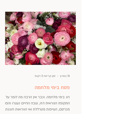
לחל"ת – בלי תוכנית ובלי מטווה פיצויים – נכון
לשעה זו. בגזרתי האישית, הפרטית - אין סדנאות
וכל הפרויקטים שעבדתי עליהם – נעצרו. נסיעות
לחו"ל שתוכננו הרבה זמן
31 במרץ
זמן קריאה 3 דקות
פסח בימי מלחמה
חג בימי מלחמה. וכבר אין הרבה מה לומר על
התקופה הנוראית הזו, שבה החיים נעצרו והפחד
מכרסם, העייפות מטרללת ואי הוודאות חוגגת.