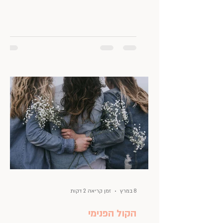
אבל לכבוד הפסח, על משקל ״כנגד ארבעה בנים
דיברה תורה״, הנה ארבע מילים הקשורות לחג
ובהן מחשבה, המלצה, רעיון ומתכון. סדר לא על
סדר פסח רציתי לדבר, אלא על סידור וארגון,
באופן כללי. אולי השיר המופיע מטה, מיטיב
להסביר. כי אני אף פעם לא מסדרת לפני פסח.
יותר בעד שיהיה מסודר כל השנה, ולא רק לפני
החג המסויים הזה. וחוצמזה, שבימים האלה,
ולמרות שאני נמצאת בבית יותר
8 במרץ
זמן קריאה 2 דקות
הקול הפנימי