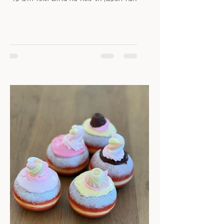
הספרים שקראתי. את חלקם התקשיתי ממש
לסיים והם התהלכו איתי במחשבות עוד הרבה
אחרי הקריאה. נראה לי, שזה מדד משמעותי
להצלחה ולהנאה שהביא עימו הספר. אז ככה:
במחילה מכבודה של אשת המערות/ אופיר טושה
גפלה אוריאל, אביו של דני נעלם לפני כעשור,
אבל לא ברור למה, ולאן, ומה עלה בגורלו. הספר
מתחיל מנקודת מבטו של דני, שמקבל טלפון
ממוסד פסיכיאטרי בלונדון, בו הוא מתבשר שאבי