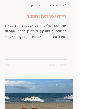
לפני 3 שעות
זמן קריאה 3 דקות
לידה יצירתית: הספר
זהו, הספר שלי עוד רגע אצלכן. זה קצת לא יאומן
מבחינתי. כי הושקעו בו כל כך הרבה שעות של
כתיבה ומחשבה, דיוק ואהבה, שקשה לי לתפוס
שהגעתי לרגע שהוא מופקע מרשותי הבלעדית,
ועובר לרשות הכלל. אחרי חודשים ארוכים
(שנאספו לשנים) שבהם הוא היה רק שלי - על
שולחן העבודה, על המחשב, בנוטס בנייד,
בצילומים, בעריכות, בהגהות — פתאום הוא עומד
לפגוש נשים שלא פגש מעולם, וזה מרגש ומסעיר
בטירוף. לקח לי שנים לדייק שאסתטיקה היא לא
רק עניין חיצוני. אסתטיקה היא לא רק קישוט ומה
שאנחנו רואים בעין. אסתטיקה הי