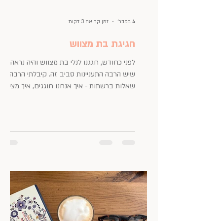
4 בפבר׳
זמן קריאה 3 דקות
חגיגת בת מצווש
לפני כחודש, חגגנו לנלי בת מצווש והיה נראה
שיש הרבה התעניינות סביב זה. קיבלתי הרבה
שאלות ברשתות - איך אנחנו חוגגים, איך מציינים
את היום עצמו וציפייה לרעיונות ולהשראות, כדי
שיהיה לכן ״במלאי״ לחגיגות עם הבנות שלכן. אז
כשירות לציבור, מצרפת כאן את החגיגה הבלתי
מחייבת שלנו. בחרנו לחגוג באינטימיות
משפחתית, שהתאימה לחוגגת. וגם לנו. מודה,
שקצת מאסתי בחגיגות המוניות בשנים
האחרונות, שמתפזרות מדיי והן בגדר "תפסת
מרובה - לא תפסת". בא לי להשקיע ולהיות
עטופה באנשים שיהיו שם גם מחר וגם בעוד