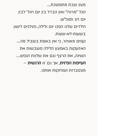
מעין שבת מתמשכת.... 
הכל "מרוח" ואין הבדל בין יום חול' לבין 
יום חג וסופ"ש. 
הילדים שלנו הפכו יום ולילה, והולכים לישון 
בשעות-לא-שעות.
קמים מאוחר, כי אין באמת בשביל מה.... 
האזעקות באמצע הלילה משבשות את 
השינה, את הרצף וגם את שלוות הנפש....
העייפות הפיזית
, אך גם זו 
הרגשית
 – 
מצטברות ושוחקות אותנו. 