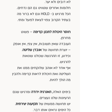
לא דובים ולא יער. 
חלומות אחרים שטווינו גם הם נדחים. 
הכל מרגיש ב- HOLD וגם לא ברור מה 
בעתיד הקרוב צפוי לצאת לפועל ומתי.
חוסר היכולת לתכנן קדימה
 – פשוט 
מחרפן. 
העובדה שאין תשובות, אין צפי, אין אופק 
– יוצרת תחושה של 
אובדן שליטה
. 
וכידוע, זו ההרגשה שכולנו שונאות 
להרגיש. 
אף אחד לא אוהב שלוקחים ממנו את 
השליטה ואת היכולת לראות קדימה ולהבין 
מה הולך להיות.
בימים האלה, 
האנרגיה ירודה
 ומרגיש שגם 
הרעיונות שלנו נעצרים.
יש תחושה ממשית של 
תקיעות
יצירתית
. 
כל הימים נראים אותו דבר. 