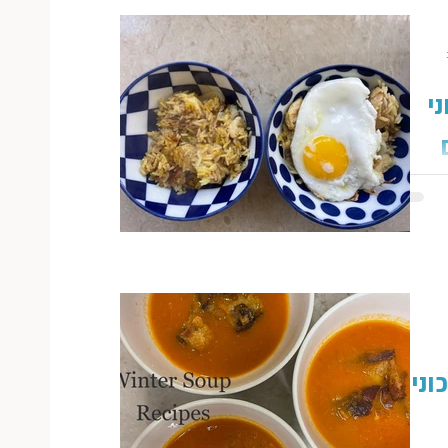
כי בשבילי!
כוני
מהות
ת עצמן ואת
ד להועיל",
4 מתכוני