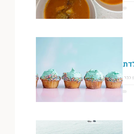
 יום
שון לעונה.
(כולל
ים על...
לדת
ן כבר
צריך
טה הזו,
מה...