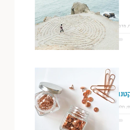
, מדברים
נימי. אבל
ת הזו.
כל...
טנות
י, חלק
לדת שלי
עשיר את
מה