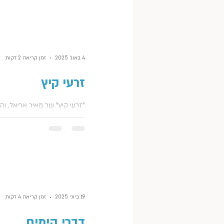
אנחנו חוגגים, איך מציינים את
וציפייה לרעיונות ולהשראות, כד
לכן ״במלאי״ לחגיגות עם הבנו
כשירות לציבור, מצרפת כאן את
הבלתי מחייבת שלנו. בחרנו לח
4 באוג׳ 2025
זמן קריאה 2 דקות
באינטימיות משפחתית, שהתאי
לחוגגת. וגם לנו. מודה, שקצת
זרעי קיץ
בחגיגות המוניות בשנים האחרו
שמתפזרות מדיי והן בגדר "תפ
"זרעי קיץ" שר מאיר אריאל, ו
- לא תפסת". בא לי להשקיע ול
צמד המילים שמיד חשבתי עליו
עטופה באנשים שיהיו שם גם 
כשהתלבטתי מה לכתוב לכן לפ
בעוד
קצרה מהבלוג לטובת חופשת ה
איזה קיץ הולך להיות? קבלו א
ה"זרעים" שלי, שאולי יצמיחו ל
יפים ויבולים שטוב לקטוף ולה
אחר כך. דלתות הוא בלוג לייף-
19 ביוני 2025
זמן קריאה 4 דקות
אימון ואסתטיקה: מקום להשרא
למחשבות, התפתחות וצמיחה.
דברי הימים