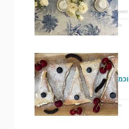
נהדרים
רתי בהם
 הימים
יהנות
אין לי
ם שאני
ני...
וכמה
 כל הלובן
יכולה