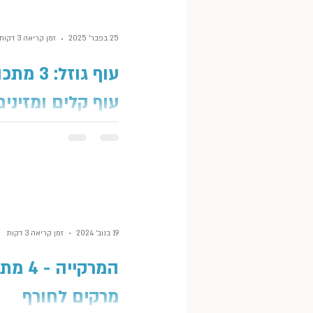
לחיות על גבינות ומאפים. זה ה
וגם העובדה שהחג היפה הזה...
25 בפבר׳ 2025
זמן קריאה 3 דקות
עוף גוזל: 3 מת
עוף קלים ומזינים
"טיפים להתייעלות במטבח לאי
עובדות שעדיין רוצות להזין א
הגוזלים באוכל בריא - יכול תמי
כתבה לי אחת העוקבות...
19 בנוב׳ 2024
זמן קריאה 3 דקות
המרקייה - 
מרקים לחורף