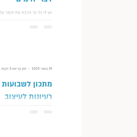
לפירגון ומילה טובה על אנשים 
שפגשתי, מקומות שווים שביק
יש לי כל כך הרבה מה לומר על
ודברים יפים, נעימים וטעימים ל
הטרופים הללו, שעוברים עלינו, ו
מהם.
כוח להגיד כלום. כבר כמה ימי
אומרת לעצמי: היום אני אכתוב. א
29 במאי 2025
זמן קריאה 3 דקות
מתכון לשבועות 
רעיונות לעיצוב
השולחן
איך אני אוהבת את חג שבועות!
הזה עושה לי טוב על הלב. ואני 