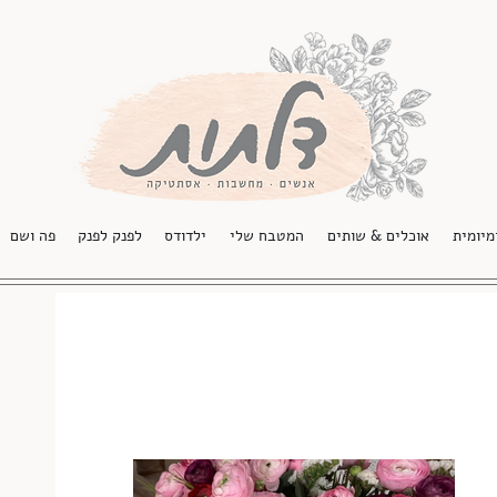
מיומית
אוכלים & שותים
המטבח שלי
ילדודס
לפנק לפנק
פה ושם