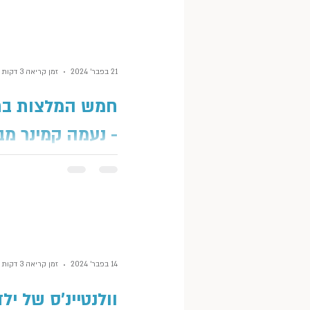
שיותר....
21 בפבר׳ 2024
זמן קריאה 3 דקות
חמש המלצות בח
- נעמה קמינר מב
כל כך הרבה זמן לא היו פה המלצ
למעשה, הפעם האחרונה שהעלי
המלצות, היה 
המטריפות של קרן שפילשר המו
14 בפבר׳ 2024
זמן קריאה 3 דקות
וולנטיינ'ס של יל