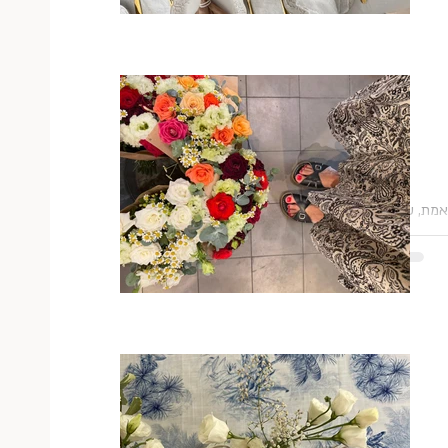
 היום עצמו
י שיהיה
ת שלכן. אז
 החגיגה
גוג
מה
 מאסתי
נות,
סת מרובה
האמת, שזהו
היות
,
מחר וגם
ני הפסקה
קיץ. אז
ת
כן פרחים
נות מהם
סטייל,
ה,
 מקום