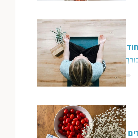
ודש
ורך
ות....
תי פוסט
ב- 28/9/23, עם ההמלצות
כשרת....
דים