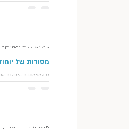
בכל שנה, לארוחה המפסקת של
כיפור, אני מכינה את המרק הרא
זה תמיד מרק עוף והילדים שלי 
הילד הגדול ואהוב ליבי), משתגע
14 באוג׳ 2024
זמן קריאה 4 דקות
מסורות של יומו
כמה אני אוהבת ימי הולדת, את
יודעות. אני מאלה שמאמינות ש
לחגוג כל שנה שאנחנו על הפלנ
ולציין כל יום הולדת, כי מי יודע 
15 באפר׳ 2024
זמן קריאה 3 דקות