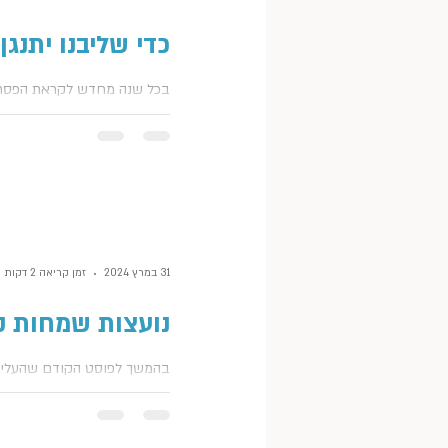
כדי שליבנו יתנגן
בכל שנה מחדש לקראת הפסח
על התחדשות, וריענון, וניקיון פ
השנה אין מצב רוח לכל הפיוטיו
מרגיש שאנחנו בתוך מבוך. ושה
31 במרץ 2024
זמן קריאה 2 דקות
נועצות שמחות ק
בהמשך לפוסט הקודם שהעלית
מההתכווננות ומהחלטות היומו
לשנה הקרובה, היה להנות. לה
עצמי בתכנים והנאות ולחוות כ