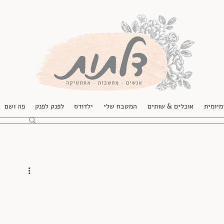
מיומית
אוכלים & שותים
המטבח שלי
ילדודס
לפנק לפנק
פה ושם