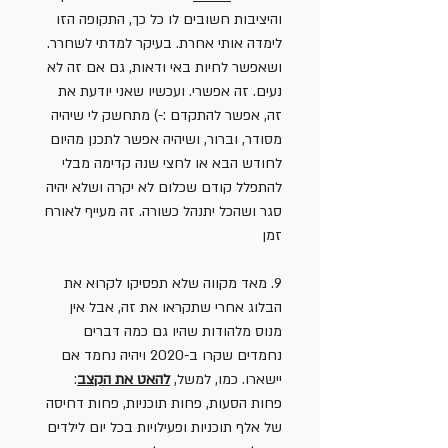
והיציבות חשובים לו כל כך, התקופה הזו 
לימדה אותי אחרת. בעיקר למדתי לשחרר. 
ושאפשר לחיות באי ודאות, גם אם זה לא 
נעים. זה אפשרי. ועכשיו שאני יודעת את 
זה, אפשר להתקדם :-) מתחשק לי שיהיה 
מסודר, וברור, ושיהיה אפשר לתכנן מהיום 
לחודש הבא או לחצי שנה קדימה מבלי 
להתפלל קודם שכלום לא יקרה ושלא יהיה 
סגר ושהכל יתנהל כשורה. זה מעייף לאורח 
זמן
9. מאד מקווה שלא תפסיקו לקרוא את 
הבלוג אחרי שתקראו את זה, אבל אין 
מנוס מלהודות שהיו גם כמה דברים 
נחמדים שקרו ב-2020 ויהיה נחמד אם 
יישארו. כמו, למשל, 
להאט את הקצב
: 
פחות הסעות, פחות תוכניות, פחות דחיסה 
של אלף תוכניות ופעילויות בכל יום לילדים 