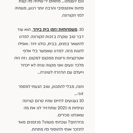
וגם לעצמנו... מתאים לי שיהיה פה קצת 
פחות אינטנסיבי והרבה יותר רגוע, משהיה 
לפני הקורונה. 
10. 
משפחתיות וזמן בית ביחד
, הוא עוד 
דבר טוב שקרה בזכות הקורונה. למדנו 
להישאר בפנים, בבית, כולנו יחד. ואפילו 
להנות מזה. למדנו שאפשר בלי אלפי 
אטרקציות וריצות ממקום למקום. וזה היה 
מלכד ונעים ואני מקווה שזה לא ייכחד 
וייעלם עם החזרה לשיגרה... 
והנה, מבלי להתכוון, שוב הגעתי למספר 
זוגי.... 
10 געגועים לחיים שהיו טרום קורונה 
וציפיות מ-2021 שתחזיר לנו את מה 
שאנחנו מכירים. 
מזדהים? שכחתי משהו? מוזמנים מאד 
לתזכר אותי ולהוסיף פה מתחת.