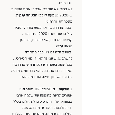
וגם שנים. 
לא ברור ולא מוסבר, אבל זו אחת הסיבות 
ש-2020 נשמעה לי כמו הבטחה ענקית. 
מספר זוגי והרמוני! 
ובכן, את ההמשך אין ממש צורך להסביר. 
לכל הדעות, שנת 2020 הייתה שנה 
קשוחה ולרובנו, אני חושבת, יש בטן 
מלאה עליה. 
ובשלב הזה גם אני כבר מתחילה 
להשתכנע, שזוגי זה לאו דווקא הכי-הכי.... 
בכל אופן, בשנה הזו נלקחו מאיתנו הרבה 
מאד דברים טובים, שאני כבר ממש מצפה 
שיחזרו אל תוך חיינו. הנה כמה מהם: 
1. 
הופעות 
- ב-10/3/2020 תומר ואני 
אמורים להיות בהופעה של שלמה ארצי 
בצוותא. אלו היו כרטיסים לא זולים בכלל, 
ודי התלבטתי האם זה מוצדק, אבל 
החלטתי שזו מתנה מוקדמת ליום ההולדת 