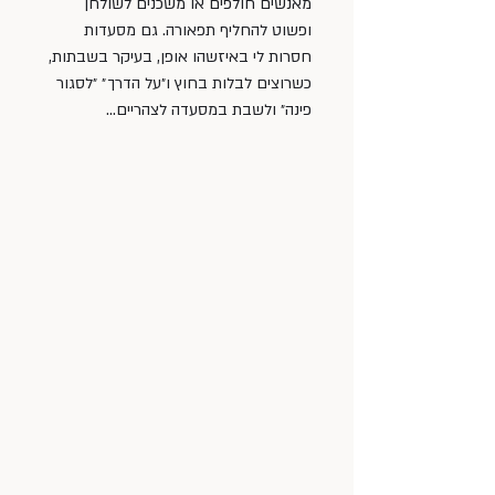
מאנשים חולפים או משכנים לשולחן 
ופשוט להחליף תפאורה. גם מסעדות 
חסרות לי באיזשהו אופן, בעיקר בשבתות, 
כשרוצים לבלות בחוץ ו״על הדרך״ ״לסגור 
פינה״ ולשבת במסעדה לצהריים... 