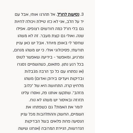
3. 
נסיעות לחו״ל
. אל תהרגו אותי, אבל עם 
יד על הלב, אני לא כזו טיילת ויכולה לחיות 
גם בלי חו״ל כמה חודשים רצופים. אפילו 
שנה. ואולי גם קצת מעבר. זה לא משהו 
שחסר לי באופן מיוחד. אבל יש כאן עניין 
תודעתי, פסיכולוגי אולי. כי יש משהו מנחם, 
ומרגיע, ומאפשר - בידיעה שאפשר לטוס 
בכל רגע נתון. פתאום, כשהשמיים נסגרו 
(או נפתחו עם כל כך הרבה מגבלות 
ובדיקות ויעדים בירוק ואדום) משהו 
מלחיץ קרה. התחושה היא של ״כלוב 
מזהב״. שתקעו אותנו פה, ואסרו עלינו 
תזוזה ובאיסור יש משהו לא נוח. 
 לומר את האמת? גם כשפתחו את 
השמיים, החשק וההתלהבות מכל עניין 
הנסיעה פחת פלאים בשל הבדיקות 
הנדרשות, הניירת המרובה (אנחנו שישה 