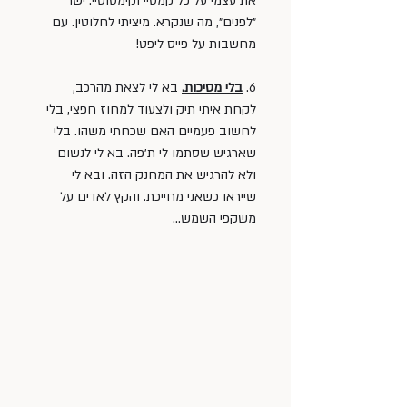
את עצמי על כל קמטיי וקימטוטיי. ישר 
״לפנים״, מה שנקרא. מיציתי לחלוטין. עם 
מחשבות על פייס ליפט!
6. 
בלי מסיכות.
 בא לי לצאת מהרכב, 
לקחת איתי תיק ולצעוד למחוז חפצי, בלי 
לחשוב פעמיים האם שכחתי משהו. בלי 
שארגיש שסתמו לי ת׳פה. בא לי לנשום 
ולא להרגיש את המחנק הזה. ובא לי 
שייראו כשאני מחייכת. והקץ לאדים על 
משקפי השמש... 