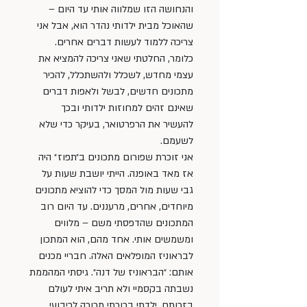
והנחושה הזו שמלווה אותי עד היום – 
שהאוכל מבית ילדותי נהדר הוא, אבל אני 
צריכה ללמוד לעשות דברים אחרים. 
כלומר, החלטתי שאני צריכה להמציא את 
עצמי מחדש, לשכלל ולהשתכלל, להכיר 
מתכונים חדשים, לבשל ולאפות דברים 
שאינם זהים למחוזות ילדותי ובכך 
להעשיר את הרפרטואר, בעיקר כדי שלא 
לשעמם. 
אני זוכרת שפורום מתכונים ב״תפוז״ היה 
אז מאד באופנה. הייתי יושבת שעות על 
גבי שעות מול המסך כדי להוציא מתכונים 
מיוחדים, אחרים, מרעננים. עד היום רוב 
המתכונים שהדפסתי משם – מלווים 
ומשמשים אותי. אחד מהם, הוא המתכון 
לבראוניז המופלאים האלה. חבריי מכנים 
אותם: ״הבראוניז של דנה״. גיסתי המהממת 
נשבתה בקסמיי ולא תריב איתי לעולם 
בזכותם. ילדתי בכורתי מכורה לריבועי 