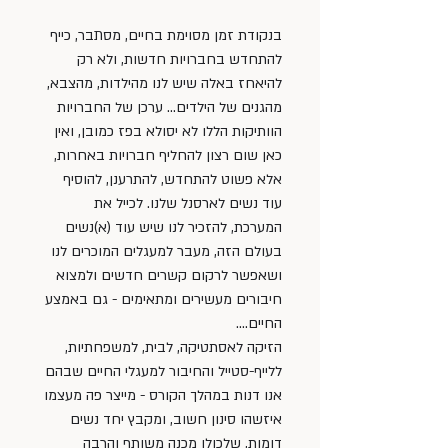
בנקודת זמן מסוימת בחיים, מסתבר, כייף 
להתחדש בחברויות חדשות, ולא רק 
להיאחז באלה שיש לנו מהילדות, מהצבא, 
מהגנים של הילדים... ערכן של החברויות 
הוותיקות הללו לא יסולא בפז כמובן, ואין 
כאן שום רצון להחליף חברויות באחרות, 
אלא פשוט להתחדש, להתרענן, להוסיף 
עוד נשים לארסנל שלנו. לכייל את 
המערכת, להזכיר לנו שיש עוד (א)נשים 
בעולם הזה, מעבר למעגלים המוכרים לנו 
ושאפשר לרקום קשרים חדשים ולמצוא 
חיבורים מעשירים ומתאימים - גם באמצע 
החיים.... 
הזיקה לאסתטיקה, לבית, למשפחתיות, 
ללייף-סטייל והחיבור למעגלי החיים שבהם 
אנו דנות במהלך הקורס - מייצר פה מעצמו 
איזשהו סינון חשוב, ומקבץ יחד נשים 
דומות, שלכולן מכנה משותף והרבה 