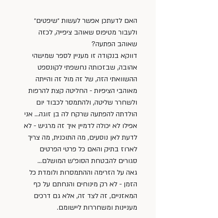
האם לדעתכן אפשר לעשות ״שיפטים״ 
ולעבור מטיפוס שאוהב ציפייה, לכזה 
שאוהב הפתעה? 
דווקא בנקודה זו מעניין לספר שמישהי 
אהובה, שבזכותה נחשפתי לקונספט 
ההשוואתי הזה, של זה מול זה והייתה 
מאוהבי הציפיות - החליטה קצת להרפות 
ולשחרר שליטה, ולהתמסר לכבוד יום 
הולדתה להפתעה שרקח לה בן זוגה… אני 
אפילו לא יכולה לדמיין איך זה מרגיש - לא 
לדעת לאן נוסעים, מה התוכנית, מה צריך 
לארוז בתיק והאם כל פרטי הפרטים 
סגורים להבטחת הסופ״ש המושלם… 
גאה על הזרימה וההתמסרות ולומדת כל 
הזמן - לא רק מינוחים והנחתם על כף 
המאזניים, זה לצד זה, אלא גם דרכים 
מעניינות ומשחררות ליישומם. 