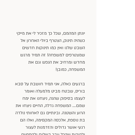
יונתן המהמם, שכל כך מזכיר לי את מייקי 
כשהיה תינוק, הצטרף ביולי האחרון אל 
השבט שלנו ואין כמו תינוקות חדשים 
שמצטרפים למשפחה! זה תמיד מרגש 
מחדש ומרחיב את הנפש וגם את 
המשפחה, כמובן!
ברגעים כאלה, אני תמיד חושבת על סבא 
בוריס, שבטח מביט מלמעלה ואומר 
לעצמו בסיפוק שהנה, ניצחנו את ימח 
שמם…. המשפחה גדלה, החיים ניצחו את 
הרוע והשטנה. ובינתיים גם לאחותי נולדה 
בת נוספת, אלכסה המקסימה, ואלו הם 
רגעי אושר גדולים והזדמנות לעצור 
ולהודות שהכל עבר בשלום ולהתפעם 