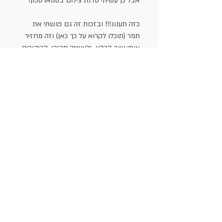
אבל כן עשיתי סדנת צילום בסמארטפון!
כזה תענוג!!! ובזכות זה גם פגשתי את 
תמר (תוכלו לקרוא על כך 
כאן
) וזה מחזיר 
אותי שוב לבלוג. ולעשייה סביבו. לביקורים 
בכל מיני מקומות. לכתיבה. לצילום. 
להיכרויות שנרקמות סביב זה.
איזו זכות!
מודה מכל הלב לכל מי שקורא שורות אלה, 
ומתמיד ועוקב, ומגיב וכותב לי.
בערוצים הפרטיים או המשותפים לכל.
אין דרך להסביר כמה זה יקר וחשוב 
ומשמעותי עבורי. תודה! 
ולסיום סיומת, לא קשה להבחין בכך 
שהייתה זו שנה של מעברים והתחדשות.