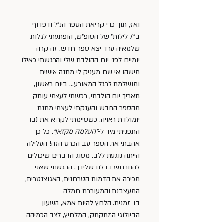
ואז, תוך כדי קריאת הספר הנ״ל ודפדוף 
ב״7 לילות״ של הסופ״ש, הופתעתי לגלות 
שלמאיה ערד יצא ספר חדש. זה קרה 
יומיים לפני יום ההולדת שלי והרגשתי כאילו 
מישהו אי שם מעניק לי מתנה אישית 
ומושלמת לרגל המאורע… ביום ראשון, 
תאריך יום הולדתי, רכשתי לעצמי עותק 
מהספר החדש והענקתי לעצמי מתנת 
יומולדת ראויה. כשסיימתי לקרוא את נבו 
התפניתי מיד ל-
״העלמה מקזאן״.
 כל כך 
אהבתי את הספר עב הכרס הזה! העלילה 
הייתה נוגעת ללב. מסוג הדברים שיכולים 
להתרחש בדלת שלידך. הרגשתי שאני 
מכירה את הדמות הטרחנית, האגוצנטרית, 
המעצבנת והמעוררת חמלה 
בו-זמנית. הלחץ להיות אמא, השעון 
הביולוגי המתקתק, המלחיץ, לצד הכמיהה 