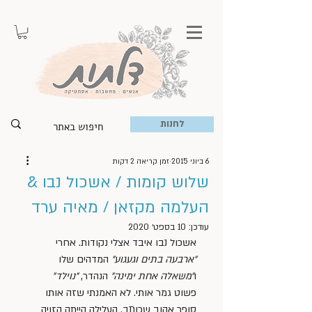
לחנות
6 ביוני 2015
זמן קריאה 2 דקות
שלוש קומות / אשכול נבו &
העלמה מקזאן / מאיה ערד
עודכן:
10 בספט׳ 2020
אשכול נבו איבד אצלי נקודות. אחרי 
״ארבעה בתים וגעגוע״
 המדהים שלו 
ו
״משאלה אחת ימינה״
 הנהדר, 
״נוילד״
פשוט גמר אותי. לא האמנתי שזה אותו 
סופר אהוב שכותב. העלילה הייתה הזויה 