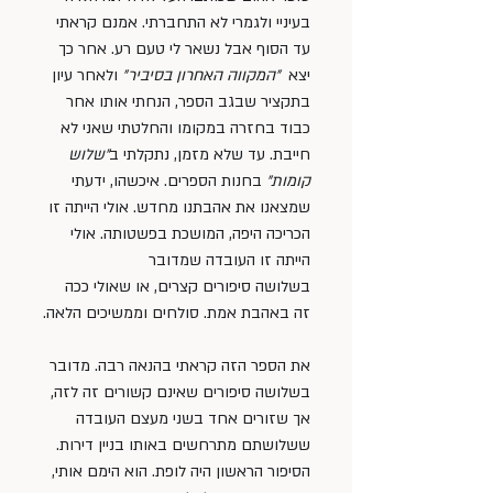
בעיניי ולגמרי לא התחברתי. אמנם קראתי 
עד הסוף אבל נשאר לי טעם רע. אחר כך 
יצא  
״המקווה האחרון בסיביר״
 ולאחר עיון 
בתקציר שבגב הספר, הנחתי אותו אחר 
כבוד בחזרה במקומו והחלטתי שאני לא 
חייבת. עד שלא מזמן, נתקלתי ב
״שלוש 
קומות״
 בחנות הספרים. איכשהו, ידעתי 
שמצאנו את אהבתנו מחדש. אולי הייתה זו 
הכריכה היפה, המושכת בפשטותה. אולי 
הייתה זו העובדה שמדובר 
בשלושה סיפורים קצרים, או שאולי ככה 
זה באהבת אמת. סולחים וממשיכים הלאה.
את הספר הזה קראתי בהנאה רבה. מדובר 
בשלושה סיפורים שאינם קשורים זה לזה, 
אך שזורים אחד בשני מעצם העובדה 
ששלושתם מתרחשים באותו בניין דירות. 
הסיפור הראשון היה לופת. הוא הימם אותי, 