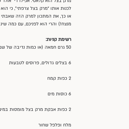
מרק בצל הוא קלאסי. אפילו די ״אולד ס
לכנות אותו “מרק בצל צרפתי”, כי הוא
או כך, את המתכון למרק הזה שאבתי מ
מנצח!) והרי הוא לפניכם, עם כמה שינוי
רשימת קניות: 
50 גרם חמאה (או כמות נדיבה של שמן זית)
6 בצלים גדולים, פרוסים לטבעות
2 כפות קמח
6 כוסות מים
2 כפות אבקת מרק בצל מומסות במים
מלח ופלפל שחור