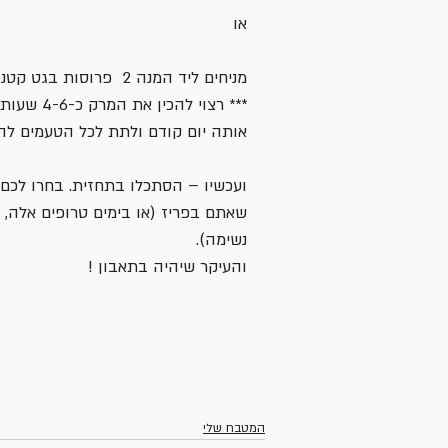
או
מניחים ליד המנה 2  פרוסות בגט קטנות עם גבינת אמנטל / קשקוול מגוררת מעל וקלויה בתנור
*** רצוי 
אותה יום קודם ולתת לכל הטעמים לה
ועכשיו – הסתכלו בתחזית. בחרו לכם יו
שאתם בפריז (או בימים טרופים אלה, כ
נשימה).
והעיקר שיהיה בתאבון !
המטבח שלי