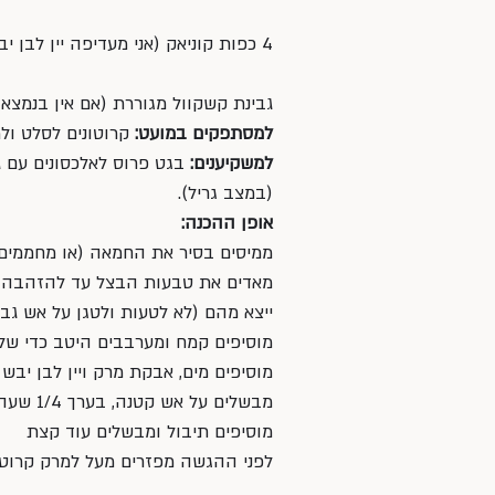
4 כפות קוניאק (אני מעדיפה יין לבן יבש)
גבינת קשקוול מגוררת (אם אין בנמצא
למסתפקים במועט:
 קרוטונים לסלט ול
למשקיענים:
 בגט פרוס לאלכסונים עם ג
(במצב גריל).
אופן ההכנה:
ממיסים בסיר את החמאה (או מחממים
מאדים את טבעות הבצל עד להזהבה, 
ייצא מהם (לא לטעות ולטגן על אש גבו
מוסיפים קמח ומערבבים היטב כדי שלא 
מוסיפים מים, אבקת מרק ויין לבן יב
מבשלים על אש קטנה, בערך 1/4 שעה
מוסיפים תיבול ומבשלים עוד קצת
לפני ההגשה מפזרים מעל למרק קרוטונ