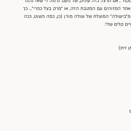
קול״, אם תרצו. כזה עתיק, של פעם. נדמה לי שאז נהגו 
 אחד המזוהים עם המטבח הזה, או “מרק בצל כפרי”… כך 
״בישולה״ המוצלח של שולה מודן (כן, כמה פשוט, ככה 
ים קלים שלי: