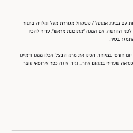
להכין את המרק כ-4-6 שעות לפני ההגשה. אם המנה “מתוכננת מראש”, עדיף להכין 
תמזג בסיר.
ם חורפי במיוחד. הכינו את מרק הבצל, אכלו ממנו ודמיינו 
נראה שעדיף במקום אחר… נגיד, איזה כפר אירופאי עוצר 