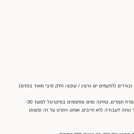
וררים (לפעמים יש גרעין / עוקץ/ חלק סיבי מאוד בפנים).
*מניחים בקערה גדולה את התמרים, ממרח תמרים, טחינה ומים ומחממים במיקרוגל למשך 30- 
נוחה לעבודה (לא חייבים. אנחנו ויתרנו על זה ופשוט 