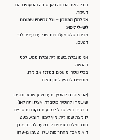
ובכל זאת, הכוונה כאן טובה והטעמים הם 
העיקר.
אז להלן המתכון – וכל זכויותיו שמורות 
לשי-לי ליפא: 
מכינים סלט מעגבניות שרי עם עירית לפי 
הטעם.
אני מתבלת בשמן זית ומלח ממש לפני 
ההגשה.
בכלי נוסף, מועכים במזלג אבוקדו, 
מוסיפים לו מיץ לימון ומלח
(אני אוהבת להוסיף מעט שמן שומשום. יש 
שישמחו להוסיף כוסברה. אצלנו זה לא!).
פורסים בצל סגול לטבעות דקות ומוסיפים 
לו קצת שמן זית, מיץ לימון, חומץ, מעט 
סוכר ומלח ומניחים לו כשעה להיכבש. כך 
הוא מאבד מהחריפות שלו וטעמו גן-עדן!