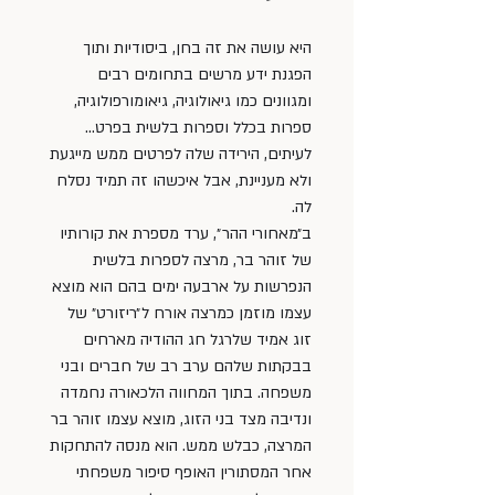
היא עושה את זה בחן, ביסודיות ותוך 
הפגנת ידע מרשים בתחומים רבים 
ומגוונים כמו גיאולוגיה, גיאומורפולוגיה, 
ספרות בכלל וספרות בלשית בפרט… 
לעיתים, הירידה שלה לפרטים ממש מייגעת 
ולא מעניינת, אבל איכשהו זה תמיד נסלח 
לה.
ב״מאחורי ההר״, ערד מספרת את קורותיו 
של זוהר בר, מרצה לספרות בלשית 
הנפרשות על ארבעה ימים בהם הוא מוצא 
עצמו מוזמן כמרצה אורח ל״ריזורט״ של 
זוג אמיד שלרגל חג ההודיה מארחים 
בבקתות שלהם ערב רב של חברים ובני 
משפחה. בתוך המחווה הלכאורה נחמדה 
ונדיבה מצד בני הזוג, מוצא עצמו זוהר בר 
המרצה, כבלש ממש. הוא מנסה להתחקות 
אחר המסתורין האופף סיפור משפחתי 