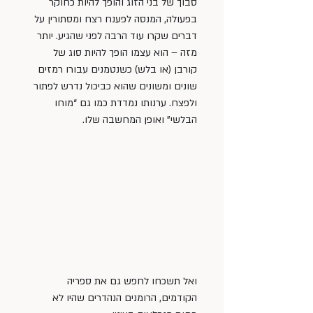
סבוך של בני הזוג והופך להיות כחוקר 
בפעולה, המנסה לפענח רצח ומסתורין על 
דברים שקרו עוד הרבה לפני שהגיע. יותר 
מזה – הוא עצמו הופך להיות סוג של 
קורבן (או בלש) כשנטמנים עבורו רמזים 
שונים ומשונים שהוא כביכול נדרש לפתור 
ולפצח. ערנותו נמדדת כמו גם “מוחו 
הבלשי” ואופן המחשבה שלו.
ואל תשכחו לחפש גם את ספריה 
הקודמים, הרומנים הנהדרים שהיו לא 