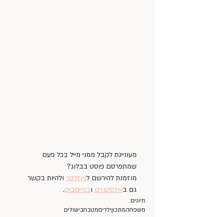
מעוניינת לקבל ממני מייל בכל פעם 
שמתפרסם פוסט בבלוג?
מוזמנת להירשם ל
ניוזלטר
 ולהיות בקשר 
גם ב
אינסטגרם
 ו
בפייסבוק
.
תיוגים:
משפחה
מתכון
ילדים
מטבח
בישולים