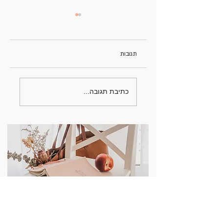
תגובות
תפוח בדבש המסורתי
כתיבת תגובה...
בגירסה המודרנית, או:
קרפצ'יו תפוחי עץ