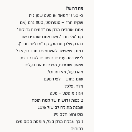
מה דרוש?
כ- 50 ג' חמאה או מעט שמן זית
שקית תרד – סנפרוסט, 800 גרם (אם 
אתם אוהבים מרק עם "חתיכות גדולות" 
קנו "עלי תרד". ואם אתם אוהבים את 
המרק שלכן מרוסק, קנו "מדליוני תרד"). 
כמובן שאפשר להשתמש בתרד חי, אבל 
לי יש כמה עניינים חשובים לסדר בזמן 
שאתן שוטפות, מפרידות את העלים 
מהגבעול, מאדות וכו'. 
שום כתוש – לפי הטעם
מלח, פלפל
אגוז מוסקט – מעט
2 כפות גדושות של קמח תופח
שמנת מתוקה לבישול 10%
כוס וחצי חלב 1%
1 כף אבקת מרק בצל, מומסת בכוס מים 
רתוחים