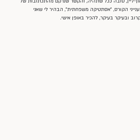
ון-ליין, טובה ככל שתהיה, והקשר שנרקם מהתכתובות של 
ענייני הקורס, ״אסתטיקה משפחתית״, הבהיר לי שאני 
רוב ובעיקר בעיקר, להכיר באופן אישי. 