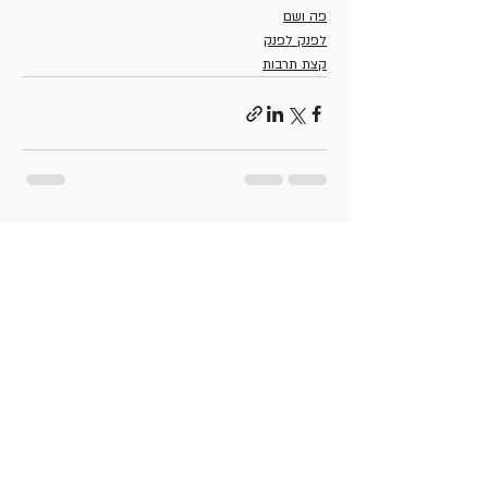
פה ושם
לפנק לפנק
קצת תרבות
פוסטים אחרונים
הצג הכול