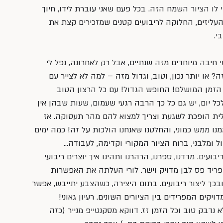
לו הציור השמח הזה. בכל פעם שאני עוברת לידו, חיוך 
 העליזים, החלוקה לריבועים קטנים שמזכירים קצת את 
י.
י חיבה מיוחדים מזה שנתיים, אבל רק לאחרונה, נפל לי 
? או יותר נכון, וטוב, וגדול מזה – למה לא לצייר עם 
ה הזמן המושלם! החופש הגדול! עם כל הרצון הטוב 
ל יום, יש גם כל כך הרבה רגעי שעמום, שעות שבהן אין 
לית הופכת לשגעת וצריך למצוא להם מהר תעסוקה. אז 
ו ממש כמוני, והחלטנו שאנחנו הולכות על זה! כמה ימים 
 ומלבני, ברוח הציור המקורי וקדימה, לעבודה…
עים. מדדנו, ספרנו, הרהרנו ותהינו איך יוצרים ריבועי 
פריד פס לבן מדויק וישר. לורי העלתה את האפשרות 
בכך ליצור ריבועים. בתום היצירה, כשהצבע יתייבש, אפשר 
יקים המפרידים בין הציורים השונים. רעיון גאוני! 
 נדבק טוב וכל הזמן זז. דווקא מסקנטייפ מנייר (כזה 