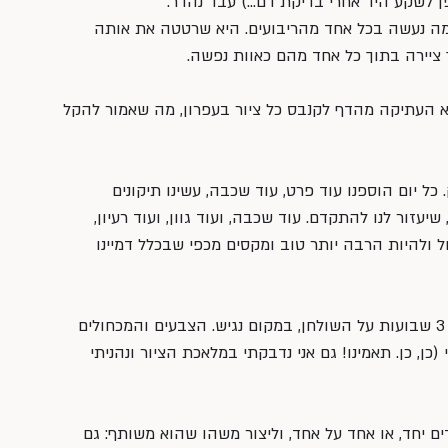
 לשקע היד אחרי בדיקת דם…) עבד נהדר.
 מה נעשה בכל אחד מהריבועים. היא שרטטה את אותה 
העתיקה מהדף לקנבס כל ציור בעפרון, מה שאמור להקל 
ל יום הוספנו עוד פרט, עוד שכבה, עשינו תיקונים 
יעזור לנו להתקדם. עוד שכבה, ועוד גוון, ועוד רעיון, 
 ולהיות הרבה יותר טוב ומקסים מכפי שבכלל דמיינו 
את הקנבס הגדול הזה השארתי משך 3 שבועות על השולחן, במקום נגיש. הצבעים והמכחולים 
(כן, כן. תאמינו! גם אני נדבקתי במלאכת הציור ונהניתי 
ם יחד, או אחד על אחד, וליצור משהו שהוא משותף: גם 