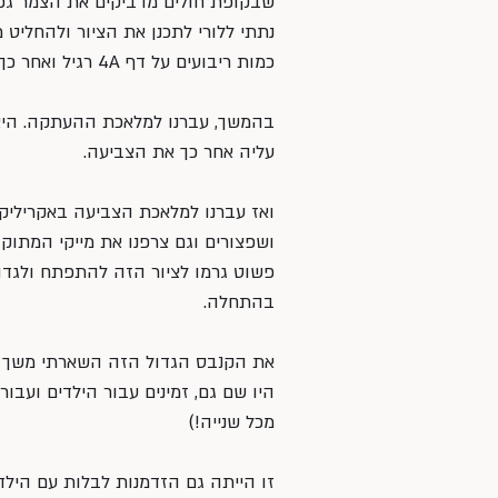
שבקופת חולים מדביקים את הצמר גפן
נתתי ללורי לתכנן את הציור ולהחליט
כמות ריבועים על דף 4A רגיל ואחר כך ציירה בתוך כל אחד מהם כאוות נפשה.
בהמשך, עברנו למלאכת ההעתקה. היא 
עליה אחר כך את הצביעה.
ואז עברנו למלאכת הצביעה באקריליק. כ
ושפצורים וגם צרפנו את מייקי המתוק, ש
פשוט גרמו לציור הזה להתפתח ולגדול
בהתחלה.
היו שם גם, זמינים עבור הילדים ועבורי 
מכל שנייה!)
זו הייתה גם הזדמנות לבלות עם הילדי