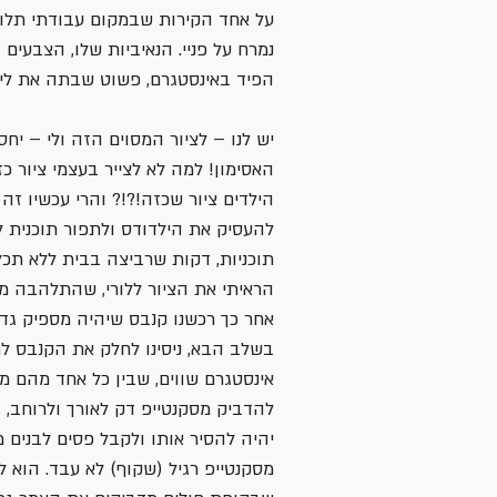
על אחד הקירות שבמקום עבודתי תלוי 
נמרח על פניי. הנאיביות שלו, הצבעים
הפיד באינסטגרם, פשוט שבתה את ליב
יש לנו – לציור המסוים הזה ולי – יחס
האסימון! למה לא לצייר בעצמי ציור כזה
הילדים ציור שכזה!?!? והרי עכשיו ז
להעסיק את הילדודס ולתפור תוכנית לכ
תוכניות, דקות שרביצה בבית ללא תכ
הראיתי את הציור ללורי, שהתלהבה ממנ
אחר כך רכשנו קנבס שיהיה מספיק גדול
בשלב הבא, ניסינו לחלק את הקנבס לריבו
אינסטגרם שווים, שבין כל אחד מהם מ
להדביק מסקנטייפ דק לאורך ולרוחב, ו
יהיה להסיר אותו ולקבל פסים לבנים מדו
מסקנטייפ רגיל (שקוף) לא עבד. הוא לא