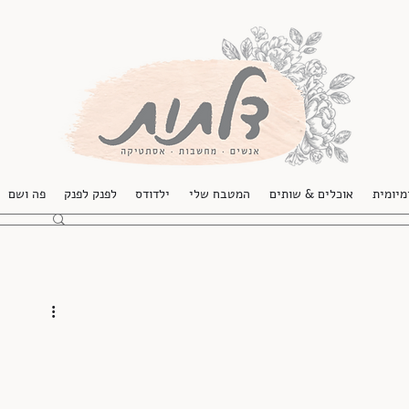
מיומית
אוכלים & שותים
המטבח שלי
ילדודס
לפנק לפנק
פה ושם