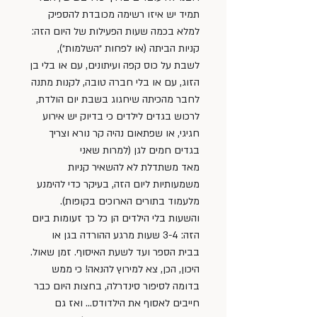
תמיד יש איזו רשימה מכובדת להספיק 
למלא בכמה שעות הפעילות של היום הזה: 
קניות הביתה (או לפחות ״השלמות״), 
לשבת על כוס קפה ועיתונים, עם או בלי בן 
הזוג, עם או בלי חברה טובה, לקנות מתנה 
לחבר מהכיתה שיחגוג בשבת יום הולדת, 
לרכוש בגדים לילדים כי בדיוק יש אירוע 
חגיגי, או שפתאום נהיה קר נורא וצריך 
בגדים חמים לגן (למרות שאני 
מאד משתדלת לא להשאיר קניות 
משמעותיות ליום הזה, בעיקר כדי להימנע 
מלעמוד בתורים הארוכים בקופות). 
והשעות בלי הילדים הן כל כך זעומות ביום 
הזה: 3-4 שעות מרגע ההורדה בגן או 
בבית הספר ועד לשעת האיסוף. זמן שאול. 
היכון, הכן, צא למירוץ להנאה! כי ממש 
בדומה לסיפור סינדרלה, בחצות היום כבר 
חייבים לאסוף את הילדודס… ואז גם 