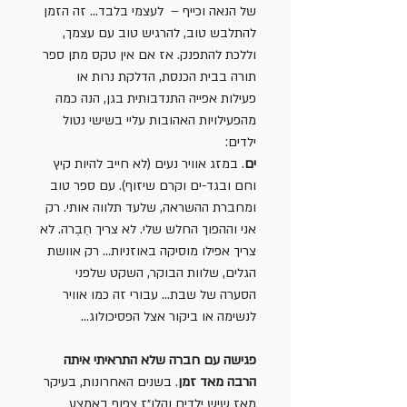
של הנאה וכייף –  לעצמי בלבד… זה הזמן 
להתלבש טוב, להרגיש טוב עם עצמך, 
וללכת להתפנק. אז אם אין טקס מתן ספר 
תורה בבית הכנסת, הדלקת נרות או 
פעילות אפייה התנדבותית בגן, הנה כמה 
מהפעילויות האהובות עליי בשישי נטול 
ילדים:
ים
. במזג אוויר נעים (לא חייב להיות קיץ 
וחם ובגד-ים וקרם שיזוף). עם ספר טוב 
ומחברת ההשראה, שלעד תלווה אותי. רק 
אני וההפוך החלש שלי. לא צריך חֵבְרה. לא 
צריך אפילו מוסיקה באוזניות… רק אוושת 
הגלים, שלוות הבוקר, השקט שלפני 
הסערה של שבת… עבורי זה כמו אוויר 
לנשימה או ביקור אצל הפסיכולוג…
פגישה עם חברה שלא התראיתי איתה 
הרבה מאד זמן
. בשנים האחרונות, בעיקר 
מאז שיש ילדים והלו״ז צפוף באמצע 