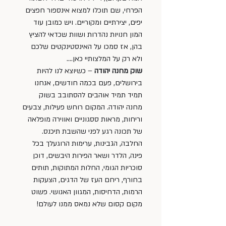
הפרחי, שם תוכלו למצוא אינספור חפצים 
יפים, יצירתיים ומקוריים. ויש כמובן עוד 
המון חנויות נהדרות ושוות שכדאי להציץ 
בהן, אז סמכו על האינסטינקטים שלכם 
ולא רק על המלצותיי כאן….
שוק מחנה יהודה
 – כשיוצא לנו להיות 
בירושלים, פעם בכמה חודשים, אנחנו 
תמיד תמיד אוהבים להסתובב בשוק 
מחנה יהודה. המקום רוחש פעילות, צבעים 
וריחות, מראות ססגוניים ואווירה מופלאה 
של תכונה רגע לפני שהשבת תיכנס. 
החלבה, הגבינות, ערימות הרוגעלך בכל 
פינה, הלדר ושאר הפירות היבשים, דוכן 
סוכריות הגומי, החלות המתוקות, תותים 
בחורף, ריחם העז של הדגים, הצעקות 
הרמות, הדחיסות, המגוון האנושי. פשוט 
מקום קסום שלא נמאס ממנו לעולם!