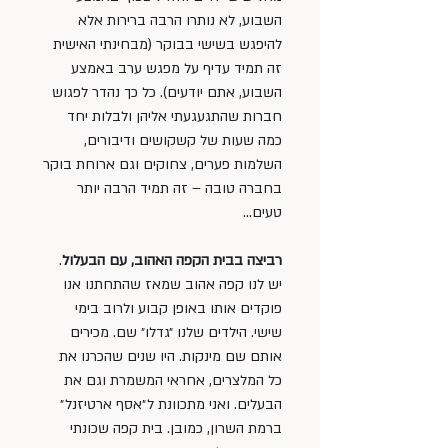
השבוע, לא נותרו הרבה ברירות אלא 
להיפגש בשישי בבוקר (מבחינתי האישית 
זה תמיד עדיף על מפגש ערב באמצע 
השבוע, אתם יודעים). כל כך נהדר לפגוש 
חברות שהתגעגעתי אליהן ולבלות יחד 
כמה שעות של קשקושים ודיבורים, 
השלמות פערים, צחוקים וגם ארוחת בוקר 
בחברה טובה – זה תמיד הרבה יותר 
טעים…
רביצה בבית הקפה האהוב, עם הבעלול
. 
יש לנו קפה אהוב שמאז שהתחתנו אנו 
פוקדים אותו באופן קבוע ולרוב בימי 
שישי. הילדים שלנו ״גדלו״ שם. מכירים 
אותם שם מינקות. היו שנים שהכרנו את 
כל המלצרים, אחראי המשמרת וגם את 
הבעלים. ואני מתכוונת ל״אסף ארטיזנל״ 
ברמת השרון, כמובן. בית קפה שכונתי 