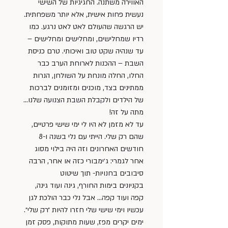
האווירה משתנה. החגיגיות של השישי 
נעשית פחות אישית, אלא יותר משפחתית. 
יש הרגשה שהעולם לאט לאט נרגע. כמו 
רדיו שמחלישים, ומחלישים ומחלישים – 
עד שנהיה שקט טוב ואיכותי. טרם כניסת 
השבת – ההכנות לארוחת הערב כבר 
החלו, החלה מונחת על השולחן, הנרות 
ממתינים בצד, מוכנים ומזומנים לברכות 
של הילדים ולקבלת השבת הצנועה שלנו… 
מתה על זה!
עד לא מזמן לא היו לי ימי שישי פרטיים, 
שהם רק שלי. הייתי עם נלי בשנה ו-8 
חודשים האחרונים וזה היה בילוי מסוג 
אחר לגמרי: ג׳ימבורי כזה או אחר, הרבה 
סיבובים בחנויות- תוך שיטוט 
בקניונים בימות החורף, גינה ועוד גינה, 
קפה ועוד קפה… אבל נלי כבר הולכת לגן 
עכשיו וימי שישי שלי חזרו להיות ״רק שלי״. 
ימים יקרים מפז, שעות מתוקות, פסק זמן 