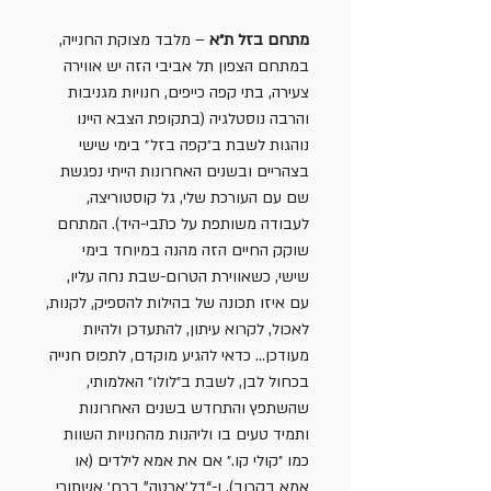
מתחם בזל ת״א
 – מלבד מצוקת החנייה, 
במתחם הצפון תל אביבי הזה יש אווירה 
צעירה, בתי קפה כייפים, חנויות מגניבות 
והרבה נוסטלגיה (בתקופת הצבא היינו 
נוהגות לשבת ב״קפה בזל״ בימי שישי 
בצהריים ובשנים האחרונות הייתי נפגשת 
שם עם העורכת שלי, גל קוסטוריצה, 
לעבודה משותפת על כתבי-היד). המתחם 
שוקק החיים הזה מהנה במיוחד בימי 
שישי, כשאווירת הטרום-שבת נחה עליו, 
עם איזו תכונה של בהילות להספיק, לקנות, 
לאכול, לקרוא עיתון, להתעדכן ולהיות 
מעודכן… כדאי להגיע מוקדם, לתפוס חנייה 
בכחול לבן, לשבת ב״לולו״ האלמותי, 
שהשתפץ והתחדש בשנים האחרונות 
ותמיד טעים בו וליהנות מהחנויות השוות 
כמו ״קולי קו.״ אם את אמא לילדים (או 
אמא בקרוב), ו-“דל׳ארטה” ברח׳ אשתורי 