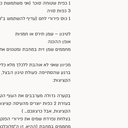
1 כפית שטוחה סוכר (אני משתמשת כאן בסוכר חום)
3 כפות סויה
1 כוס פירורי לחם (עדיף להשתמש ב”פנקו” – פירורי לחם יפניים. זה משדרג פלאים!!!)
לטיגון – שמן תירס או חמניות
אופן ההכנה
מחממים שמן זית במחבת ומטגנים את
מכיוון שאני לא אוהבת ללכלך מלא כל
ברגע שהסתיימה פעולת טיגון הבצל, 
הקציצות:
בקערה גדולה מערבבים את העוף הטחו
הקציצות, אבל כרצונכם… )
בצלחת נפרדת שמים את פירורי הפנקו ו