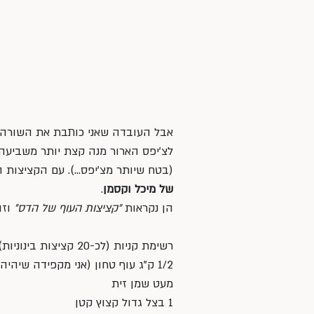
אבל העובדה שאני כותבת את השורה 
לצ׳יפס הארור מנה קצת יותר משביעה ומ
(בטח שיותר מצ׳יפס…). עם הקציצות 
של מיכל וקסמן
. 
הן נקראות 
״קציצות העוף של הדס״
 וז
רשימת קניות (לכ-20 קציצות בינוניות):
1/2 ק”ג עוף טחון (אני מקפידה שיהיה לי קבוע בפריזר קילו עוף טחון, מחולק לשניים)
מעט שמן זית
1 בצל גדול קצוץ קטן