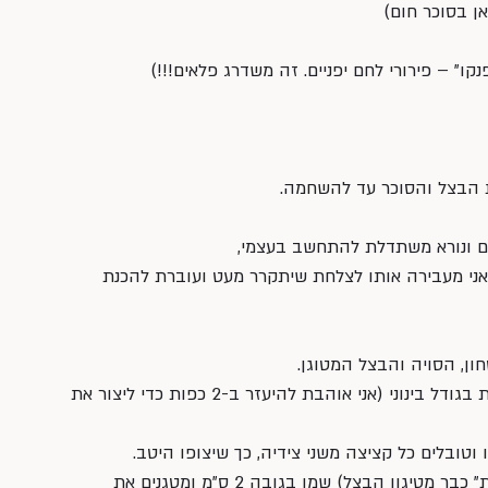
 הבצל והסוכר עד להשחמה.
ים ונורא משתדלת להתחשב בעצמי, 
אני מעבירה אותו לצלחת שיתקרר מעט ועוברת להכנת 
ן, הסויה והבצל המטוגן.
בעזרת 2 כפות יוצרים מהעיסה קציצות בגודל בינוני (אני אוהבת להיעזר ב-2 כפות כדי ליצור את 
טובלים כל קציצה משני צידיה, כך שיצופו היטב.
מחממים במחבת (ההיא, זו ה”מלוכלכת” כבר מטיגון הבצל) שמן בגובה 2 ס”מ ומטגנים את 