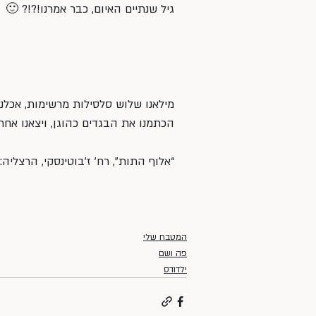
גיל שנתיים האיום, כבר אמרנו!?!? 🙂
מילאנו שלוש סלסילות מרשימות, אכלנ
הכתמנו את הבגדים כהוגן, ויצאנו אחר
“אלוף התות”, רח’ ז’בוטינסקי, הרצליה: 052-8451666
המטבח שלי
פה ושם
ילדודס