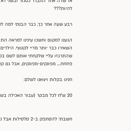
אז שדה אחד התברר כסגור ובשני לא ענ
להיות???
רבע שעה אחר כך, כבר הבנתי למה לא 
הגענו למקום וחשכו עינינו למראה ה
השאירו כבר יותר מדיי לקטוף. הילדים
שהתרגזו עליי שלקחתי אותם לשם בכל
פחחח…. מפונקים-מפונקים, אבל גם קצ
חנינו בקלות ויצאנו לשלם:
20 ש״ח לכל מבקר (עבור האכילה בשדה התותים…), ועוד 20 ש״ח עבור כל סלסילה.
חשבתי להסתפק ב-2 סלסילות אבל נלי התעקשה שתהיה לה סלסלה משלה.