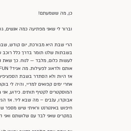
כן, מה ששמעתם!
וברור לי שאני מפתיעה כמה אנשים, גו
הרי שבת היא מבורכת, יום קודש, שבת
בשבתות שלנו תומר בדרך כלל רוכב על או
לעשות כלום, מלבד — לנוח. כך שאת 
אותם ולדאוג לפעילות. מה אגיד? FUN לי במקסימום…. 
אז היות ולא הסתדר בשבת הספציפית ל
אחרי ימים קפואים למדיי, והיה לי בו
המוסקטרים לקטיף תותים. כידוע, אני מ
אבוקדו, ענבים – מה שבא ליד. אז הגי
חיפוש באינטרנט וראיתי שיש מספר שדו
במקרים שאני לבד עם שלושתם ואני ה