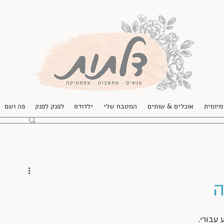
מיומית
אוכלים & שותים
המטבח שלי
ילדודס
לפנק לפנק
פה ושם
ה
עבורי.