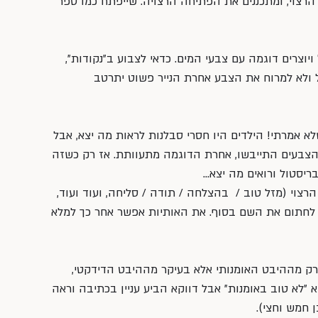
רצוי, ומתכננים את הפתיחה הרצויה: שייפתח כמו ספר 
יוצרים דוגמה עם צבעי המים. כדאי לצבוע ב״נקודות״, 
 ולא למרוח את הצבע אחרת הנייר פשוט יתרטב 
לא אמרתי! הילדים היו חסרי סבלנות לראות מה יצא, אבל 
שהצבעים התייבשו, אחרת הדוגמה מתעוותת. אז רק כשזה 
ריסטול ורואים מה יצא…
וי (מזל טוב /  בהצלחה / תודה / סליחה, ועוד ועוד, 
ם לחתום את השם בסוף. את האותיות אפשר אחר כך למלא 
 רק מההיבט האומנותי אלא בעיקר מההיבט הדידקטי, 
א ״לא טוב באומנות״ אבל דווקא הביע עניין בכתיבה וראה 
 חמש וחצי).