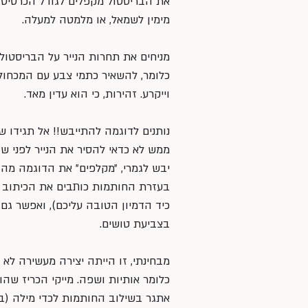
את הבריסטול מקפלים לגודל הכרטיס ה
מימין לשמאל, או מלמטה למעלה.
מניחים את תחרות הנייר על הבריסטול ו
כלומר, להשאיר כתמי צבע עם המכחול
וייקרע. זהירות, כי הוא עדין מאד.
נותנים לדוגמה להתייבש!! אל תגידו ש
ממש לא כדאי להסיר את הנייר לפני 
יבש לגמרי, ״מקלפים״ את הדוגמה מהב
בעזרת החותמות כותבים את הכיתוב הרצ
כיד הדמיון הטובה עליכם), ואפשר ג
בצביעת טושים.
מבחינתי, זו הייתה יצירה מעשירה לא
כלומר אותיות ושפה. מייקי הכריז שהו
אתגר בשילוב החותמות לכדי מילה (בן