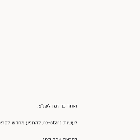
ואחר כך זמן לשנ״צ.
לעשות re-start, להתניע מחדש לקראת חלקו השני של היום.
לקראת ערב החג….