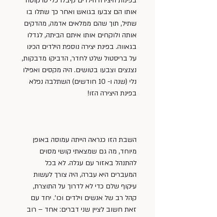
בפינות היצירה הילדים קיבלו כלי טרקוטה 
אותו הם צבעו בגואש ואחר כך שתלו בו 
שתיל, תוך שהם ממלאים אדמה, מהדקים 
אותה ולוקחים אותו איתם הביתה, לגדלו 
בגאווה. בפינת יצירה נוספת הילדים הכינו 
על בריסטול שלט לחדר, הדביקו מדבקות, 
נצנצים וצבעו בטושים. היה מקסים ואפילו 
נלי (שנה ו- 10 חודשים) השתלבה נפלא 
בפינת היצירה הזו!
השבת הזו כנראה הייתה עמוסה באופן 
מיוחד, מה גם שמצאתי קושי מסוים 
להתנהל באזור עם עגלה. לא בכל 
המעברים היא עברה, היה צורך לעשות 
עיקוף שלם כדי לא לדרוך על התוצרת, 
קהל רב של אנשים וילדים וכו’. יחד עם 
זאת חשוב לציין שני דברים: אחד – רוב 