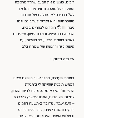
ריבים. פוגשים את הבעל שחזר מרכיבה 
ומצטרף על אופניו. מחויך אף הוא! איך 
לא? הרכיבה לא סוכלה בשל תוכניות 
משפחתיות והוא הצליח לשלב גם וגם! 
ניצחון!!! 🙂 חוזרים לצהריים בבית. 
הקטנה כבר עייפה והולכת לישון. מצליחים 
לאכול בשקט. הכל עובר בשלום, עם 
סיפוק כזה והרגשה של שמחה בלב.
אז כזה בדיוק!!!
בשבת שעברה, במזג אוויר מושלם יצאנו 
לממש תוכנית שהייתה לי ב״מגירת 
הרעיונות״ מאז אוגוסט. נסענו לביתן אהרון, 
לחלום של מקום, המכונה 
״משק הלברכט 
– גינת אוכל״.
 מדובר ב-תשעה דונמים 
ירוקים ומסבירי פנים, שהיו פעם פרדס 
ובשלוש השנים האחרונות הפכו לגינה 