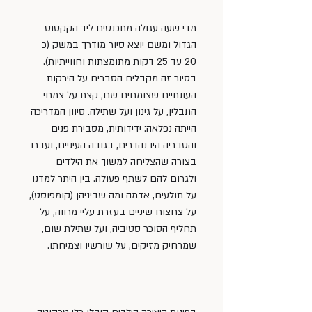
מדי שעה עגולה מתכנסים ליד הקקטוס 
הגדול ומשם יוצא סיור מודרך במשק (כ- 
20 עד 25 דקות מתומצתות וחווייתיות). 
בסיור זה מקבלים הסברים על הירקות 
העונתיים שצומחים שם, קצת על צמחי 
התבלין, על גינון ועל שתילה. סיוון המדריכה 
הייתה נפלאה: ידידותית, מסבירת פנים 
והסבריה היו נהדרים, בגובה העיניים, ועברו 
בצורה שהצליחה למשוך את הילדים 
ולגרום להם לשתף פעולה. בין היתר למדנו 
על תולעים, אדמה ומה שביניהן (קומפוסט), 
על צחצוח שיניים בעזרת עליי מרווה, על 
תחליף הסוכר סטיביה, ועל שתילת שום, 
שמרחיק מזיקים, על שורשיו וצמיחתו.