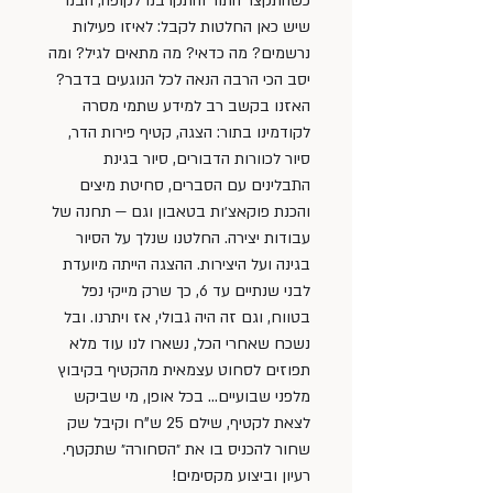
כשהתקצר התור והתקרבנו לקופה, הבנו 
שיש כאן החלטות לקבל: לאיזו פעילות 
נרשמים? מה כדאי? מה מתאים לגיל? ומה 
יסב הכי הרבה הנאה לכל הנוגעים בדבר? 
האזנו בקשב רב למידע שתמי מסרה 
לקודמינו בתור: הצגה, קטיף פירות הדר, 
סיור לכוורות הדבורים, סיור בגינת 
התבלינים עם הסברים, סחיטת מיצים 
והכנת פוקאצ׳ות בטאבון וגם — תחנה של 
עבודות יצירה. החלטנו שנלך על הסיור 
בגינה ועל היצירות. ההצגה הייתה מיועדת 
לבני שנתיים עד 6, כך שרק מייקי נפל 
בטווח, וגם זה היה גבולי, אז ויתרנו. ובל 
נשכח שאחרי הכל, נשארו לנו עוד מלא 
תפוזים לסחוט עצמאית מהקטיף בקיבוץ 
מלפני שבועיים… בכל אופן, מי שביקש 
לצאת לקטיף, שילם 25 ש”ח וקיבל שק 
שחור להכניס בו את ״הסחורה״ שתקטף. 
רעיון וביצוע מקסימים!