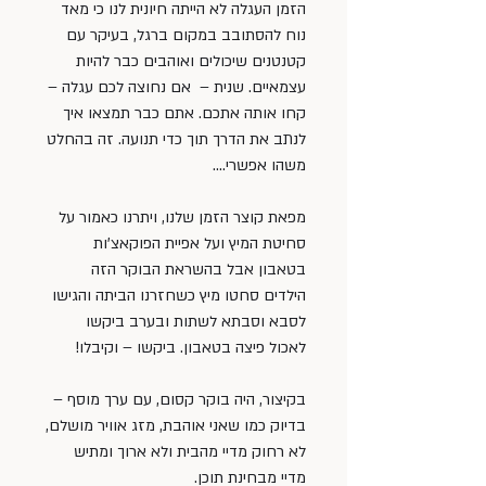
הזמן העגלה לא הייתה חיונית לנו כי מאד 
נוח להסתובב במקום ברגל, בעיקר עם 
קטנטנים שיכולים ואוהבים כבר להיות 
עצמאיים. שנית –  אם נחוצה לכם עגלה – 
קחו אותה אתכם. אתם כבר תמצאו איך 
לנתב את הדרך תוך כדי תנועה. זה בהחלט 
משהו אפשרי….
מפאת קוצר הזמן שלנו, ויתרנו כאמור על 
סחיטת המיץ ועל אפיית הפוקאצ’ות 
בטאבון אבל בהשראת הבוקר הזה 
הילדים סחטו מיץ כשחזרנו הביתה והגישו 
לסבא וסבתא לשתות ובערב ביקשו 
לאכול פיצה בטאבון. ביקשו – וקיבלו!
בקיצור, היה בוקר קסום, עם ערך מוסף – 
בדיוק כמו שאני אוהבת, מזג אוויר מושלם, 
לא רחוק מדיי מהבית ולא ארוך ומתיש 
מדיי מבחינת תוכן.