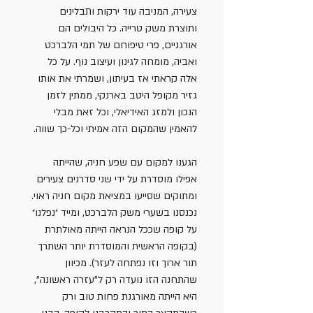
צעירה, המניבה עוד ירקות ותבלינים 
ותוצרת משק טרייה. כל היבולים הם 
אורגניים, פרי טיפוחם של תמי הלברכט 
ואביה, מומחה לגינון ועיצוב נוף. על כל 
אלה קראתי אז בעיתון, ושמרתי את אותו 
גזיר מקופל היטב בארנקי, ממתין לזמן 
הנכון ולמזג האידיאלי, וכל זאת מבלי 
להאמין שהמקום הזה אמיתי וכל-כך שווה.
הגענו למקום עם שפע חניה, שהייתה 
אפילו מוסדרת על ידי שני סדרנים צעירים 
ומתוקים שסייעו במציאת מקום חניה ראוי. 
נכנסנו בשערי משק הלברכט, ומייד ״נפלנו״ 
על קופה שככל הנראה הייתה מאולתרת 
(בקופה הראשית והמוסדרת יותר השתרך 
תור ארוך וזו נפתחה לעזר). מכיוון 
שהתחנה הזו נועדה רק ל”עזרה ראשונה”, 
היא הייתה מאורגנת פחות טוב ורק 