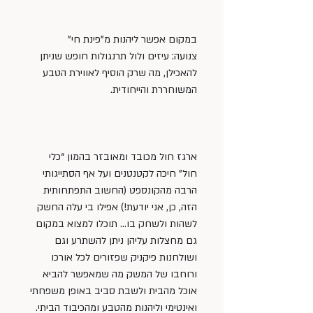
במקום אפשר ליהנות מ”פינת חי” 
צנועה: עיזים ולול תרנגולות חופש שניתן 
להאכילן, מה שרק הוסיף לאווירת הטבע 
המשוחררת והייחודית.
ארגז חול מכובד ומאובזר בהמון “כלי 
חול” חיכה לקטנטנים ועל אף הסתייגותי 
הרבה מהקונספט (החשוב התפתחותית 
הזה, כן, אני יודעת!) אפילו בי עלה החשק 
לשהות ולשחק בו… תוכלו למצוא במקום 
גם מחצלות עליהן ניתן להשתרע וגם 
ושולחנות פיקניק שפזורים לכל אורכו 
ורוחבו של המשק מה שמאפשר להביא 
אוכל מהבית ולשבת סביב באופן משפחתי 
ואינטימי וליהנות מהטבע ומהכיבוד הביתי.