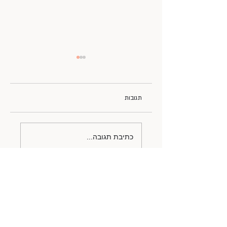
תגובות
חגיגת בת מצווש
כתיבת תגובה...