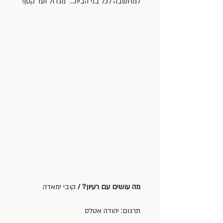
למחשבה לכל בני הבית…  מגדול ועד קטן!
מה עושים עם רעיון? / 
קובי ימאדה
תרגום: יהודה אטלס