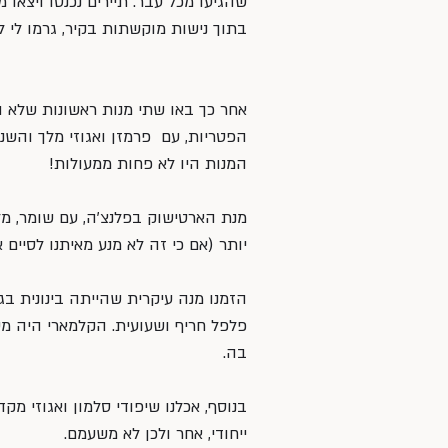
שהגיעו מכל עבר. תיירים נכנסו ויצא
בתוך נישות מוקשתות בקיר, גרמו לי 
אחר כך באו שתי מנות ראשונות שלא ה
הפטריות, עם  פרמזן ואגוזי מלך והשנ
המנות היו לא פחות ממעולות!
מנת הארטישוק בפלנצ׳ה, עם שומר, מלל
יותר (אם כי זה לא מנע מאיתנו לסיים א
הזמנו מנה עיקרית שהייתה בינונית בגו
פלפל חריף ושעועית. הקלמארי היה מש
בה.
בנוסף, אכלנו שיפודי סלמון ואגוזי מ
ייחודי, אחר ולכן לא משעמם.