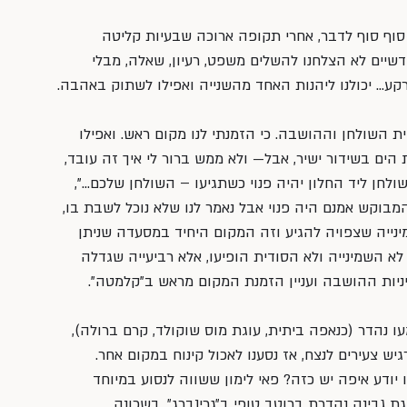
 סוף סוף לדבר, אחרי תקופה ארוכה שבעיות קליטה 
ודשיים לא הצלחנו להשלים משפט, רעיון, שאלה, מבלי 
רקע… יכולנו ליהנות האחד מהשנייה ואפילו לשתוק באהבה.
ית השולחן וההושבה. כי הזמנתי לנו מקום ראש. ואפילו 
הים בשידור ישיר, אבל— ולא ממש ברור לי איך זה עובד, 
ולחן ליד החלון יהיה פנוי כשתגיעו – השולחן שלכם…”, 
מבוקש אמנם היה פנוי אבל נאמר לנו שלא נוכל לשבת בו, 
נייה שצפויה להגיע וזה המקום היחיד במסעדה שניתן 
לא השמינייה ולא הסודית הופיעו, אלא רביעייה שגדלה 
ניות ההושבה ועניין הזמנת המקום מראש ב”קלמטה”.
 נהדר (כנאפה ביתית, עוגת מוס שוקולד, קרם ברולה), 
 צעירים לנצח, אז נסענו לאכול קינוח במקום אחר. 
ודע איפה יש כזה? פאי לימון ששווה לנסוע במיוחד 
ת גבינה נהדרת ברוטב טופי ב״גרינברג״, בשכונה 