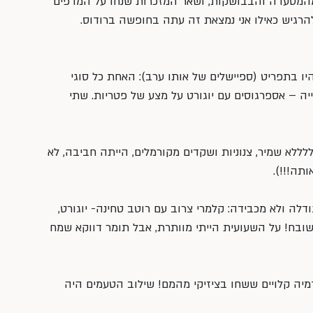
ו מהמסעדה והבבושקות, ושאר המזכרות שנחו על המדפים 
להרגיש כאילו אני נמצאת זה עתה בחופשה ברודוס.
יו בתפריט (ספיישלים של אותו ערב): האחת כל סוגי 
ייה – אספרגוסים עם יוגורט על מצע של פטריות. שתי 
ללא שמיר, צנוניות ושקדים מקורמלים, הייתה חביבה, לא 
ותה!!!).
דלה ולא מכבידה: קלמרי צרוב עם רוטב טחינה- יוגורט, 
ובח! על השעועית הייתי מוותרת, אבל תומר דווקא שמח 
קדמיה קלויים ששחו בציזיקי מהמם! שילוב הטעמים היה 