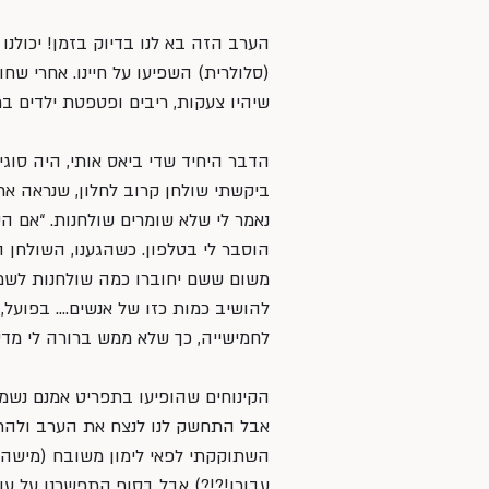
הערב הזה בא לנו בדיוק בזמן! יכולנו
(סלולרית) השפיעו על חיינו. אחרי שח
שיהיו צעקות, ריבים ופטפטת ילדים ב
הדבר היחיד שדי ביאס אותי, היה סוגי
ביקשתי שולחן קרוב לחלון, שנראה את 
נאמר לי שלא שומרים שולחנות. “אם הש
הוסבר לי בטלפון. כשהגענו, השולחן ה
משום ששם יחוברו כמה שולחנות לשמי
להושיב כמות כזו של אנשים…. בפועל, 
לחמישייה, כך שלא ממש ברורה לי מדי
הקינוחים שהופיעו בתפריט אמנם נשמעו
אבל התחשק לנו לנצח את הערב ולהרגיש
השתוקקתי לפאי לימון משובח (מישהו י
עבורו!?!?) אבל בסוף התפשרנו על עוג