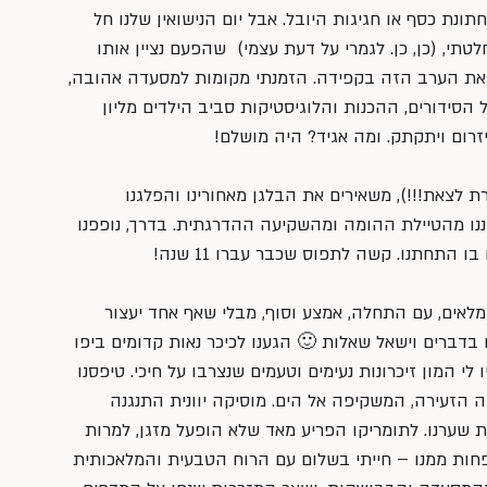
חתונת כסף או חגיגות היובל. אבל יום הנישואין שלנו חל 
תי, (כן, כן. לגמרי על דעת עצמי)  שהפעם נציין אותו 
י את הערב הזה בקפידה. הזמנתי מקומות למסעדה אהובה, 
סידורים, ההכנות והלוגיסטיקות סביב הילדים מליון 
רום ויתקתק. ומה אגיד? היה מושלם!
שעה נהדרת לצאת!!!), משאירים את הבלגן מאחורינו והפלגנו 
ננו מהטיילת ההומה ומהשקיעה ההדרגתית. בדרך, נופפנו 
ו התחתנו. קשה לתפוס שכבר עברו 11 שנה!
לאים, עם התחלה, אמצע וסוף, מבלי שאף אחד יעצור 
 בדברים וישאל שאלות 🙂 הגענו לכיכר נאות קדומים ביפו 
 המון זיכרונות נעימים וטעמים שנצרבו על חיכי. טיפסנו 
 הזעירה, המשקיפה אל הים. מוסיקה יוונית התנגנה 
 שערנו. לתומריקו הפריע מאד שלא הופעל מזגן, למרות 
חות ממנו – חייתי בשלום עם הרוח הטבעית והמלאכותית 