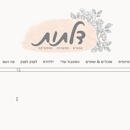
מיומית
אוכלים & שותים
המטבח שלי
ילדודס
לפנק לפנק
פה ושם