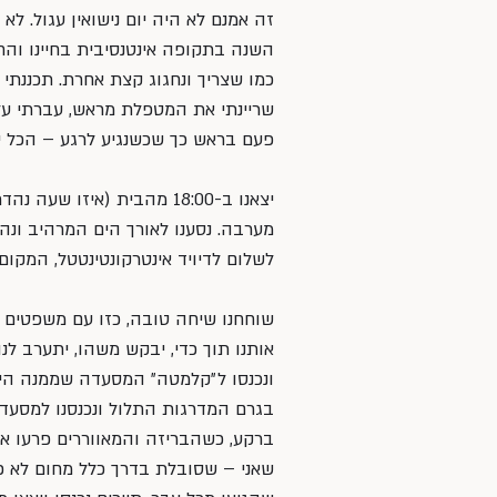
זה אמנם לא היה יום נישואין עגול. לא 
השנה בתקופה אינטנסיבית בחיינו והחלט
כמו שצריך ונחגוג קצת אחרת. תכננת
שריינתי את המטפלת מראש, עברתי על ה
פעם בראש כך שכשנגיע לרגע – הכל יז
יצאנו ב-18:00 מהבית (איזו 
מערבה. נסענו לאורך הים המרהיב ונה
לשלום לדיויד אינטרקונטינטטל, המקום ב
שוחחנו שיחה טובה, כזו עם משפטים מ
אותנו תוך כדי, יבקש משהו, יתערב לנו
ונכנסו ל״קלמטה״ המסעדה שממנה היו לי
בגרם המדרגות התלול ונכנסנו למסעדה
ברקע, כשהבריזה והמאווררים פרעו את
שאני – שסובלת בדרך כלל מחום לא פ