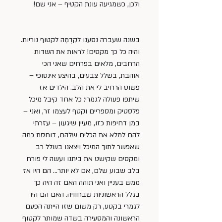
ולכן, כשמגיעה עונת הקטיף – אני שם! 
בשנה שעברה נסענו לקֵדְמַה לקטוף נוריות. 
והיה כל כך מקסים! לראות את השדות 
הרחבים, מלאים בפרחים שאני הכי 
אוהבת, בשלל צבעים, בהיצע אינסופי – 
פשוט הרחיב לי את הלב. הילדים אז 
שיתפו פעולה לגמרי: כל אחד קיבל מיכל 
פלסטיק ומספריים וקטף לעצמו זר, ואני – 
במן דחיפות כזו, מעיין שיגעון – עזרתי 
להם למלא את הכלים שלהם, דוחסת כמה 
שאפשר לתוך המיכל ויצאנו בשלל רב 
ומקסים שקישט את ביתנו ועשה לי פורח 
בלב שבוע שלם, אם לא יותר… הם היו אז 
ממש בעניין ואני תוהה האם זה היה כך 
בגלל הראשוניות שבחוויה. האם הם היו 
לגמרי בקטע, רק משום שזו הייתה הפעם 
הראשונה והמסעירה בשדה שמותר לקטוף 