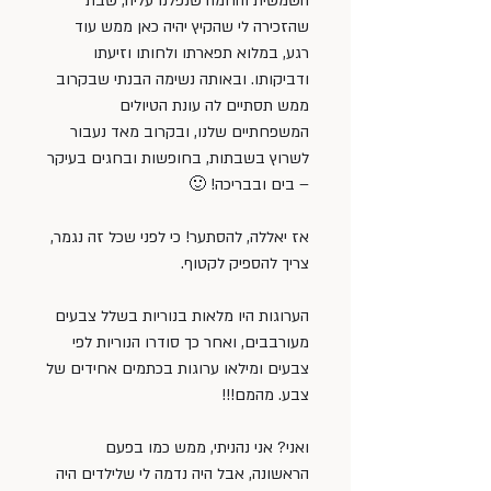
השמשית והחמה שנפלנו עליה, שבת 
שהזכירה לי שהקיץ יהיה כאן ממש עוד 
רגע, במלוא תפארתו ולחותו וזיעתו 
ודביקותו. ובאותה נשימה הבנתי שבקרוב 
ממש תסתיים לה עונת הטיולים 
המשפחתיים שלנו, ובקרוב מאד נעבור 
לשרוץ בשבתות, בחופשות ובחגים בעיקר 
– בים ובבריכה! 🙂
אז יאללה, להסתער! כי לפני שכל זה נגמר, 
צריך להספיק לקטוף.
הערוגות היו מלאות בנוריות בשלל צבעים 
מעורבבים, ואחר כך סודרו הנוריות לפי 
צבעים ומילאו ערוגות בכתמים אחידים של 
צבע. מהמם!!!
ואני? אני נהניתי, ממש כמו בפעם 
הראשונה, אבל היה נדמה לי שלילדים היה 