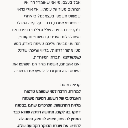
אבל בעצם, מי אני שאומר? הרי אין 
הנחתום מעיד על עיסתו… אז אולי כדאי 
שפשוט תשפטו בעצמכם? כי אחרי 
ששיתפתי אתכם, ככה – על קצה המזלג, 
ב״קריירת הכתיבה שלי״ וגוללתי בפניכם את 
השתלשלות העניינים, רגשותיי ותקוותיי, 
הנה אני מביאה אליכם טעימה קצרה, קטע 
קטן מתוך ״דלתות״, בליווי עריכתי של 
גל 
קוסטוריצה
, חברתי המיוחדת.
ואם אהבתם, אשמח מאד אם תשתפו את 
הפוסט הזה ותעזרו לי להפיץ את הבשורה….
קריאה מהנה!
למחרת, הרבה לפני שנשמע טרטורו 
האגרסיבי של השעון, הקיצה משנתה 
מלאת התרגשות. הפרפרים שחגו בבטנה 
דחקו בה לקום. תחושה חזקה שהוא כבר 
ממתין לה שם, מצפה לבואה, גרמה לה 
להחיש את שגרת הבוקר הקבועה שלה. 