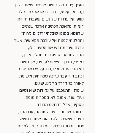
מעיין עיבוד של חוויות אישיות שאת חלקן 
עברתי בעצמי, בדרך זו או אחרת, וחלקן 
נשען על עדויות של נשים שעברו חוויות 
דומות. מלאכת הכתיבה ארכה שנתיים 
שדווקא בסופן קיבלתי “רגליים קרות” 
והחלטתי לפנות אל עורכת מקצועית, אשר 
ערכה איתי מחדש את הספר כולו, 
מתחילתו ועד סופו. שוב תהליך ארוך, 
סיזיפי, מפרך, מייאש לעיתים, אך חשוב 
ומלמד: התחלתי לעבוד על פי סינופסיס 
וכתב היד עבר עריכה ספרותית ולשונית. 
לאורך כל הדרך מחקנו, שינינו, 
שיפרנו, התעכבנו על נקודות שיא וסיום 
ועוד ועוד. אמנם לא בספרות מופת 
עסקינן, אבל בהחלט מדובר 
בחומר שכתוב בצורה זורמת, עם מסר, 
וסיפור שאפשר להזדהות איתו, בנושא 
ייחודי ופחות פופולרי ומדובר. אך למרות 