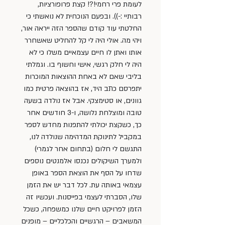
לעומת פרי רחמי!?! קצת פרופורציות, 
רבותיי :-)). ובפעם הנוכחית לא נואשתי כי 
החלטתי עוד קודם שהספר הזה ייראה אור, 
ויהי מה. אולי היה לי קל להחליט שאשחרר 
אותו ואתן לו חיים עצמאיים משלו כי לא 
היה לי חלק רגשי, אישי וחשוף בו. וגמלתי 
בליבי שאם לא באחת ההוצאות המוכרות 
יתפרסם כתב היד, אז בהוצאה פרטית כמו 
גוונים, או סטימצקי. אבל אז נולדה בשעה 
טובה ומוצלחת נלושה, ו-3 חודשים אחר 
כך, כשקצת יכולתי להתפנות מחדש לספר 
במקביל לתינוקת המדהימה שנולדה לנו, 
התגשם לי חלום (בתחום אחר לגמרי) 
ולמערך השיקולים נכנסו אלמנטים נוספים 
שדחו על הסף את הוצאת הספר באופן 
עצמאי באותה עת. לכל דבר יש את הזמן 
שלו, הסברתי לעצמי בפייסנות. ועכשיו זה 
הזמן לפרויקט חיים שלנו כמשפחה, כשכל 
המשאבים – הרגשיים והכלכליים – מופנים 