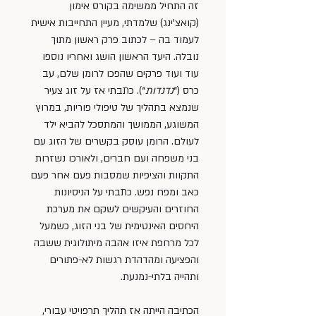
זה התחיל ממשימה בקורס אימון 
(קואצ’ינג) שלמדתי, מעיין התחייבות אישית 
לעמוד בה – לכתוב פרק ראשון מתוך 
נובלה. היעד הראשון הושג ואחריו נוספו 
עוד ועוד פרקים שהפכו לרומן שלם, עב 
כרס (“
נדנדות
“). כתבתי אז על זוג צעיר 
שנמצא בתהליך של טיפולי פוריות, במרוץ 
המשוגע, הממושך והמתסכל להביא ילד 
לעולם. הרומן עוסק בקשרים של הזוג עם 
בני משפחה ועם חברים, ולאורכו נשזרות 
התקוות והציפיות שמסבות פעם אחר פעם 
כאב ומפח נפש. כתבתי על הניסיונות 
החוזרים והעיקשים לשקם את מערכת 
היחסים האינטימית של בני הזוג, כשמעל 
לכל מרחפת איזו אהבה מיתולוגית ששבה 
והפציעה ומהדהדת רגשות לא-פתורים 
ותהייה בלתי-נמנעת.
הכתיבה הייתה אז תהליך תרפויטי עבורי, 