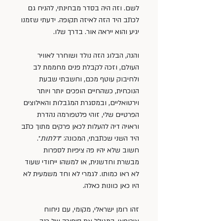
לשם. וזה היה בסדר מבחינתי, להניח גם 
לכתב היד הזה לאיזה תקופה. ידעתי שזמנו 
יגיע והוא ייראה אור. בדרך שלו.
והנה, הבלוג הזה נולד ושוחרר לאוויר 
העולם, וזכה לקבלת פנים מחממת לב 
ולחיבוק עוטף מכם, וחשבתי שבעת 
הנוכחית, כשהחיים הופכים יותר ויותר 
וירטואליים, ובמסגרת המגבלות והאילוצים 
הפרטיים שלי, זוהי פלטפורמה נהדרת 
וראויה דיה להעלות לכאן פרקים מתוך כתב 
היד השני שכתבתי, המכונה: ״
דלתות
״. 
חשוב שלא יהיו פה ציפיות לספרות 
מבשרת וחדשנית, או למשהו ייחודי שעוד 
לא ראו כמותו. לגמרי לא וחד משמעית לא 
היו כאן כוונות כאלה.
זהו רומן ישראלי, מקומי, עם ניחוח 