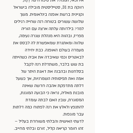
אירופאי, המגולל את סיפורה של רֶנֶה, 
רווקה בת 31, סטייליסטית מובילה בישראל 
וקניינית ברשת אופנה בינלאומית. משך 
שלושה עשורים בטוחה רנה שחייה רגילים 
למדי: בילדותה עלתה ארצה עם הוריה 
מפריז, ובהווה היא מנהלת שגרה נעימה, 
שלווה ומאתגרת שמאפשרת לה לבסס את 
מעמדה בעולם האופנה. כבת יחידה 
לבאטריס וכמי שאיבדה את אביה כשהייתה 
בת שש בלבד, משתדלת רנה לקבל 
בסלחנות ובהבנה את דאגת היתר של 
אמה ואת תפיסותיה השמרניות, אך כשעל 
דלתה מתדפקת אהבה חדשה שאינה 
מובנת מאליה, נראה כי הבועה המוגנת, 
המסוגרת, שבין האם לבתה עומדת 
להתנפץ ולאלץ את רנה לפתוח כמה דלתות 
עבר מוגפות.
לדעתי האישית והבלתי משוחדת בעליל – 
זהו חומר קריאה קליל, זורם ובלתי מחייב. 