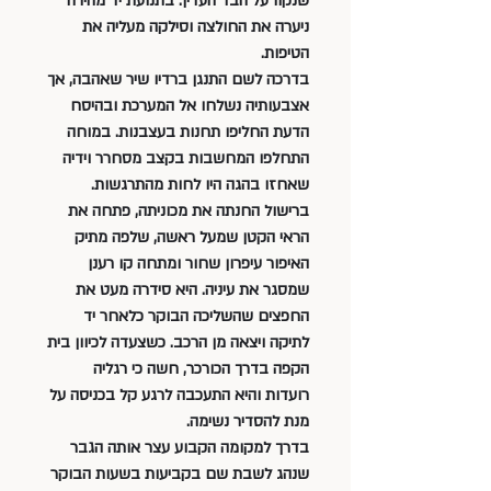
שנקוו על הבד העדין. בתנועת יד מהירה 
ניערה את החולצה וסילקה מעליה את 
הטיפות.
בדרכה לשם התנגן ברדיו שיר שאהבה, אך 
אצבעותיה נשלחו אל המערכת ובהיסח 
הדעת החליפו תחנות בעצבנות. במוחה 
התחלפו המחשבות בקצב מסחרר וידיה 
שאחזו בהגה היו לחות מהתרגשות. 
ברישול החנתה את מכוניתה, פתחה את 
הראי הקטן שמעל ראשה, שלפה מתיק 
האיפור עיפרון שחור ומתחה קו רענן 
שמסגר את עיניה. היא סידרה מעט את 
החפצים שהשליכה הבוקר כלאחר יד 
לתיקה ויצאה מן הרכב. כשצעדה לכיוון בית 
הקפה בדרך הכורכר, חשה כי רגליה 
רועדות והיא התעכבה לרגע קל בכניסה על 
מנת להסדיר נשימה.
בדרך למקומה הקבוע עצר אותה הגבר 
שנהג לשבת שם בקביעות בשעות הבוקר 