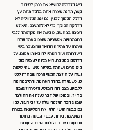
היא הזדרזה להוציא את כרמן לסיבוב 
קצר, תחנת עצירה אחת בלבד תחת עץ 
הדקל הסמוך לבניין. גם את הטלוויזיה לא 
הדליקה הבוקר, כדי לא להתעכב. היא לא 
הציצה במחשב, כובשת את סקרנותה לגבי 
התפתחויות אפשריות שצצו באתר שלה 
וויתרה על פתיחת הדואר שהצטבר בימי 
היעדרותה ועוד המתין לה באותו מקום, על 
הדלפק במטבח. היא מזגה לעצמה כוס 
מים קרים ושתתה בפיזור נפש. שתי טיפות 
נשרו על חולצת המשי הרכה שבחרה לפני 
כן, כשעמדה בחדר הארונות והתלבטה מה 
ללבוש. מצב רוח רומנטי, הזכירה לעצמה 
בחיוך, ובסופו של דבר נטלה את החולצה 
שמגע הבד המלטף שלה על גבי העור, כמו 
גם צבעה הנשי, הלמו את הקלישאה בצורה 
המושלמת ביותר. עכשיו הביטה בחוסר 
שביעות רצון בשלוליות המים הזעירות 