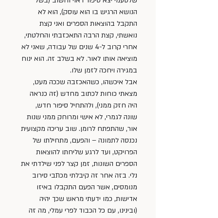
שלטעמי יצא סיפור ראוי וחשוב (בשל 
הנושא הרגיש בו הוא עוסק), הוא לא 
התקבל בהוצאות הספרים ואני קצת 
נואשתי, קצת הרבה התאכזבתי והחלטתי, 
אחרי קרוב ל-4 שנים של עבודה, שאני לא 
מוציאה אותו לאור. לא בשלב זה. הוא ינוח 
במגירה ויחכה לזמן שלו.
אבל איכשהו, כשהאכזבה שככה מעט, 
מצאתי כוחות לכתוב מחדש (זה כנראה 
היה חזק ממני), ולהתחיל סיפור חדש, 
שונה לגמרי, לא אישי ומרוחק ממני שנות 
אור, שהתפתח לרומן. שוב עריכה מקצועית 
נכנסה לתמונה – והפעם, מתחילתו של 
הפרויקט, ועד לרגע שליחתו להוצאות 
הספרים השונות, זמן קצר לפני שילדתי את 
נלי. בזה אחר זה קיבלתי מכתבי סירוב 
מנומסים, אשר הפעם התקבלו באיזו 
אדישות, כמו ידעתי מראש שכך יהיה 
(ובינינו, עם כל הכבוד לפרי עמלי, מה זה 