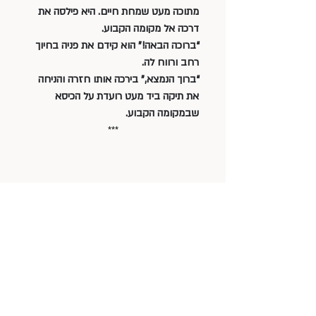
מתוכה מעט שמחת חיים. היא פילסה את 
דרכה אל מקומה הקבוע.
“ברוכה הבאה!” הוא קידם את פניה בחיוך 
רחב ורווח לה.
“ברוך הנמצא,” בירכה אותו חזרה והניחה 
את תיקה ביד מעט רועדת על הכיסא 
שבמקומה הקבוע.
***
דלתות - טעימה מהספר