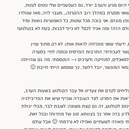
היום מגיע והערב יורד, גם העפעפיים שלי נוטים לצנוח, 
ם שאני מנקרת במהלך רוב ההקרנה… מעבר לזה, מאז שנולדו 
ופן מוגזם. אני בוכה מכל שטות, כל האמוציות גואות ומיד 
ם הזה! ומה אגיד לכם? לא כייף לבכות, בטח לא בקולנוע!
, ידעתי שאני מוכרחה לראות אותו. לא רק מתוך עניין 
קשר לעבודתי: התרבות הפרסית נכנסה לחיי בסערה 
למאכלים, למוזיקה ולערכים ו— הוקסמתי. מה גם שהייתה 
אי המוכשר, יובל דלשד, כך שממש הייתי חייבת 🙂
צליחים לקדם את צעדינו אל עבר הקולנוע בשעות הערב, 
ראות את הסרט. לצד העובדה שכייף שיש את הפריבילגיה 
נס לקולנוע, זה גם קצת משונה: לשבת לבד, מבלי יכולת 
דון בזה אחר כך בצוותא. סוג של מוזרות! ובכל זאת, 
י פאוזה לשעתיים ואפילו לא נרדמתי 🙂 אבל עולם 