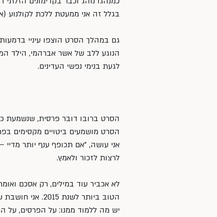
כמנהגו נוהג וכבר בקדימונים הזלתי ד
בגלל זה אני ממעטת ללכת לקולנוע (אנ
גם במהלך הסרט הוצפו עיניי בדמעות 
הנוגע ללב של אשר אברהמי, הילד המו
לגעת בנימי נפשי העדינים.
הסרט ברובו דובר פרסית, שנשמעת כמו 
הסרט מושמעים ביטויים מקסימים בפרסי
אני עושה, ״אם תכופף ענף יותר מדיי –
לרצות לזכור ולאמץ.
לא אכביר עוד במילים, רק אסכם ואומ
הטוב ביותר לשנת
יש מה ללמוד ממנו: על הפרסים, על ה