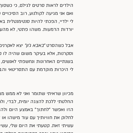
הילדים לראות סרטים לגילם, כי כשסוף 
ואם אני מגיעה לקולנוע, רוב הסיכויי
לי ילדיי, הפכתי להיות סנטימנטלית בא
יורדות הדמעות. משהו פתטי, לא מהעול
אבל כשהסרט 
״באבא ג׳ון״
 יצא לאקרנים
וסקרנות, אלא בעיקר משום שהיה לו 
בשנתיים האחרונות ונחשפתי לאנשים, 
לי היכרות מוקדמת עם התסריטאי והבמ
מכיוון שראיתי שתומר ואני לא ממש מ
החלטתי ללכת להצגה יומית, לבדי, ול
הזו ואפשר ״לחתוך״ באמצע היום ולהיכ
לחלוק את חוויותיך עם עוד מישהו או ל
עשיתי זאת. קטעתי את היום שלי, עשית