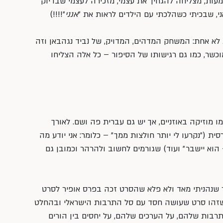
מעות, מצליחה להגחיך את עצמי, מזכירה לעצמי שבדיוק 
י, שבכיתי כשהלכתי עם הילדים לראות את ״
אנני
״!!!!)
לא אחת: המשחק המדהים, המדויק, של נביד נגהבאן וזה 
כשר, כמו גם רגישותו של הסיפור – כל אלה הצליחו 
מוזיקה באוזניים, אך יש גם עברית פה ושם. לאורך 
ת (״נקרעו לי יותר חולצות ממך״ – כלומר: אני יודע מה 
 הוא יישבר״ ועוד) שגורמים לחשוב ולהרהר וכמובן גם 
ר שנהניתי מאד ולא פלא שהסרט זכה בפרס אופיר לסרט 
 2015. אני חושבת שזהו סרט שעושה חסד עם סל התרבות הישראלי ובהחלט 
תרבות שלהם, על הערכים שלהם, על יחסים בין הורים 