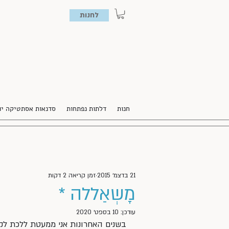
לחנות
חנות
דלתות נפתחות
סדנאות אסתטיקה יו
21 בדצמ׳ 2015
זמן קריאה 2 דקות
מָשְאַללה *
עודכן:
10 בספט׳ 2020
בשנים האחרונות אני ממעטת ללכת לקו