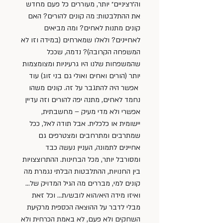
וה״רציניים״ יותר, מעוררים כל פעם מחדש 
את ההתלבטות: מה קונים להורים? האם 
קונים מתנות לאחים? ומה מביאים 
לאחיינים? ולאלו שמארחים (במידה וזו לא 
המשפחה הקרובה)? נדמה, שככל 
שהמשפחות שלנו היו גרעיניות ומצומצמות 
יותר (הורים ואחים ואולי גם בני זוג) עוד 
 אפשר היה להתגבר על זה. קונים משהו 
נחמד לאחים, מתנה יפה להורים וזה עדיין 
אפשרי ולא מדי מעיק – מחשבתית, 
יישומית או כלכלית. אבל תודה לאל, ככל 
שמתרבים ומתרחבים ומצטרפים גם 
אחיינים לתמונה, העניין נעשה כבד 
ומסורבל יותר, מכל הבחינות. ההתרוצצויות 
בין החנויות, ההתלבטות הבלתי נגמרת מה 
קונים למי, מבררים מה הגיל המדויק של… 
ואיזו מידה היא/הוא לובש/ת… וכל זאת 
מבלי לדבר על ההוצאה הכספית מרקיעת 
השחקים ולא פעם, לא באמת הכרחית ולא 