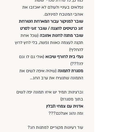
כמו כן, כל סדרת ספרי “ששת” 
נפלאים בעיניי ולעולם לא יאכזבו את 
אוהבי המטבח למיניהם.
שובר למניקור עבור המארחת הטורחת 
זוג כרטיסים להצגה / שובר זוגי לסרט 
שובר מתנה לחנות אהובה
 (שכל אחת 
תקנה לעצמה כאוות נפשה, בלי לחץ לרוץ 
להחליף)
נעלי בית לחורף שיבוא
 (אולי גם לו וגם 
לה???)
מסגרת לתמונה
 (שיהיה איפה לשים את 
התמונה שתנציח את ערב החג…
וברצינות: תמיד יש איזו תמונה יפה לשים 
בתוך מסגרת)
אדנית עם צמחי תבלין 
ומה נהוג אצלכם???
עוד רעיונות מקוריים למתנות חג?