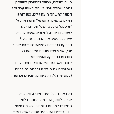
משהו לילדים, אפשר להסתפק במשחק 
נחמד שכולם יוכלו לשחק באותו ערב יחד. 
הכוונה למשחק חוצה גילים, כמו דומינו, 
רמי-קוב, טאקי, נחש מי? ודומיו או פזל 
״יוניסקס״ כייפי, כך שכל הילדים יוכלו 
לשחק בו יחדיו. לחלופין, אפשר להביא 
יצירה שתעסיק את הבנות..  עד גיל 8, 
הדבקת פסיפסים למיניהם ״תופסות אותן״ 
יופי, ואני אישית אוהבת מאד את כל 
חוברות ההדבקה והיצירה של 
״MELISSA&DOUG״ או של DEPESCHE 
שמייצרים גם חוברות נהדרות גם לבנים 
(בנושאי חלל, דינוזאורים, אבירים וכדומה).
ואם אתם בכל זאת חייבים, וממש אי 
אפשר לוותר, הרי כמה רעיונות בלתי 
מחייבים למתנות נחמדות ולא שגרתיות:
ספרים
 הם תמיד מתנה ראויה בעיניי: 