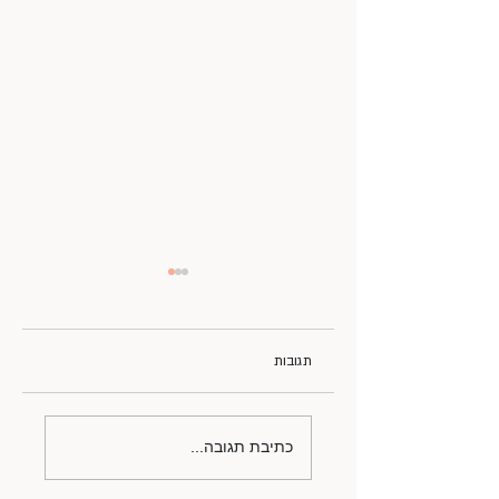
תגובות
חגיגת בת מצווש
כתיבת תגובה...