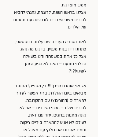
ממש מוצדקת.
אצלנו בראש השנה, לדוגמה, נהגתי להביא 
להורים משני הצדדים לוח שנה עם תמונות 
של הילדים.
לאור הסוגיה העדינה שהועלתה בווטסאפ, 
פתחנו דיון בנות מעניין, בדקנו מה נהוג 
אצל כל אחת במשפחה ודנו בשאלה 
הבלתי נמנעת – האם לא הגיע הזמן 
לשינוי!?!?
אז אני אומרת ש-כן!!!! די, מספיק! מתנות 
מביאים ביום ההולדת. בחג אפשר לעזור 
למארחים (ההורים?) עם התקרובת. 
להורים שלנו – משני הצדדים – אני לא 
קונה מתנות בחגים. יחד עם זאת, 
לעולם לא אגיע להתארח בידיים ריקות 
ותמיד אתרום את חלקי עם מאכל או 