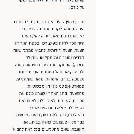
שניים לארוחת החג! זה ללא ספק, מקל 
על כולם.
מכיוון שאין לי עוד אחיינים, בין בני הדודים 
היה לנו מנהג לקנות מתנות לילדים. גם 
כאן, התרחבנו מאד, תודה לאל, והמנהג 
הזה הפך להיות מעיק. לכן, בפסח האחרון 
הצעתי הצעה ידידותית: להביא ממתק שווה 
לילדים (סוכריה על מקל או שוקולד 
נחשק), או מקסימום שקית הפתעה קטנה 
ולהפסיק את נוהל המתנות. אנחת רווחה 
נשמעה בקרב האמהות. נראה שעליתי על 
סטארט-אפ 🙂 כולן היו מבסוטיות 
מההצעה ובחג האחרון קצרנו כולנו את 
הפירות: לא נתנו ולא קיבלנו, לא הוצאנו 
כספים לפניי ולא התרוצצנו אחרי 
בהחלפות, כי זו לא בדיוק המידה או שיש 
כבר מליון צעצועים כאלה בבית… אני 
חושבת, שאם מתעקשים בכל זאת להביא 