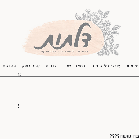
מיומית
אוכלים & שותים
המטבח שלי
ילדודס
לפנק לפנק
פה ושם
 מה נעשה????