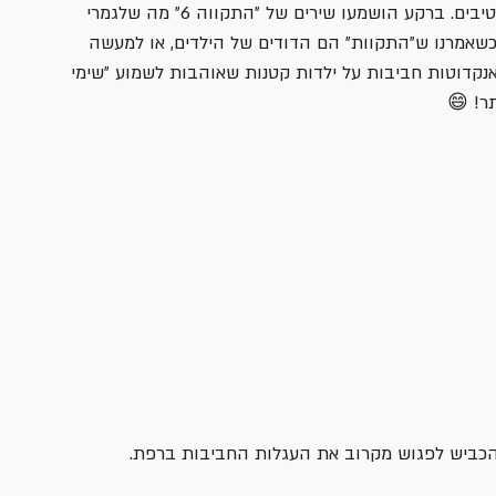
דקות הילדים בחרו ל״התחמם״ עם קרטיבים. ברקע הושמעו שירים של ״התקווה 6״ מה שלגמרי 
שאמרנו ש״התקוות״ הם הדודים של הילדים, או למעשה 
 אנקדוטות חביבות על ילדות קטנות שאוהבות לשמוע ״שימי 
תר! 😄
 הכביש לפגוש מקרוב את העגלות החביבות ברפת.