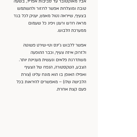
אבל מאוקטובר עד סביבות אפריל, בשעה 
טובה ומוצלחת אפשר לחזור ולהשתמש 
בצעיף, שייראה נטול מאמץ, יעניק לכל בגד 
מראה חדש ורענן ויפיג כל שעמום 
ממערכת הלבוש.
אפשר ללבוש ג’ינס וטי-שירט פשוטה 
ולזרוק איזה צעיף, וכבר ההופעה 
משתדרגת פלאים ונעשית מעניינת יותר. 
הצבע, הטקסטורה, הנפח של הצעיף 
ואפילו האופן בו הוא מונח עלינו (צורת 
הלבישה שלו) – מאפשרים להיראות בכל 
פעם קצת אחרת.