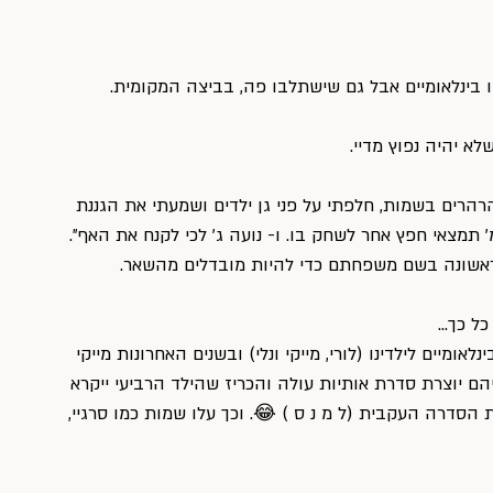
ו בינלאומיים אבל גם שישתלבו פה, בביצה המקומית.
לא יהיה נפוץ מדיי.
רהרים בשמות, חלפתי על פני גן ילדים ושמעתי את הגננת 
מ׳ תמצאי חפץ אחר לשחק בו. ו- נועה ג׳ לכי לקנח את האף״. 
הראשונה בשם משפחתם כדי להיות מובדלים מהשאר.
כל כך… 
ומיים לילדינו (לורי, מייקי ונלי) ובשנים האחרונות מייקי 
 יוצרת סדרת אותיות עולה והכריז שהילד 
הרביעי
 ייקרא 
הסדרה העקבית (ל מ נ ס ) 😂. וכך עלו שמות כמו סרגיי, 