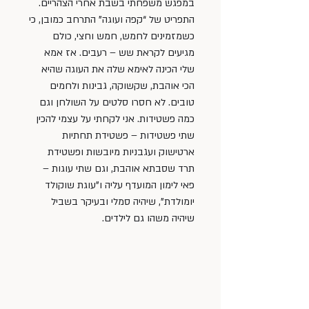
במפגש משפחתי בשבת אחרי הצהריים. 
התפריט של “קפה ועוגה” התרחב כמובן, כי 
כשמזמינים לחמש, חמש וחצי, כולם 
מגיעים לקראת שש – רעבים. אז אמא 
שלי הכינה לאימא שלה את העוגה שהיא 
הכי אוהבת, שקשוקה, גבינות ולחמים 
טובים. לא חסרו סלטים על השולחן וגם 
כמה פשטידות. אני לקחתי על עצמי להכין 
שתי פשטידות – פשטידת תחתיות 
ארטישוק ועגבניות מיובשות ופשטידת 
תרד שסבתא אוהבת, וגם שתי עוגות – 
פאי לימון המועדף עליה ו”עוגת שוקולד 
יומולדת”, שיהיה סמלי ובעיקר בשביל 
שיהיה משהו גם לילדים.