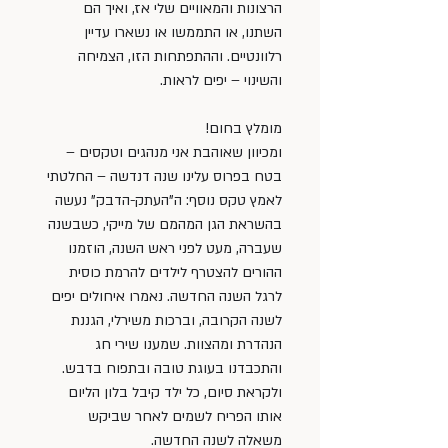
הרצונות והמאוויים שלי אז, ואיך הם 
השתנו, או התממשו או נשארו עדיין 
רלוונטיים. וההתפתחות הזו, הצמיחה 
והשינוי – יפים לראות.
מומלץ בחום!
ומכיוון שאוהבת אני מנהגים וטקסים – 
בטח בפרוס עלינו שנה דנדשה – החלטתי 
לאמץ טקס נוסף: ה”העתק-הדבק” נעשה 
בהשראת הגן המהמם של מייקי, כשבשנה 
שעברה, מעט לפני ראש השנה, הוזמנו 
ההורים להצטרף לילדים להרמת כוסית 
לרגל השנה החדשה. נאמרו איחולים יפים 
לשנה הקרובה, וברכות משירלי, הגננת 
הנהדרת ומהצוות. שמענו שירי חג 
והתכבדנו בעוגת טובה ובתפוח בדבש. 
ולקראת סיום, כל ילד קיבל בלון הליום 
אותו הפריח לשמים לאחר שביקש 
משאלה לשנה החדשה.