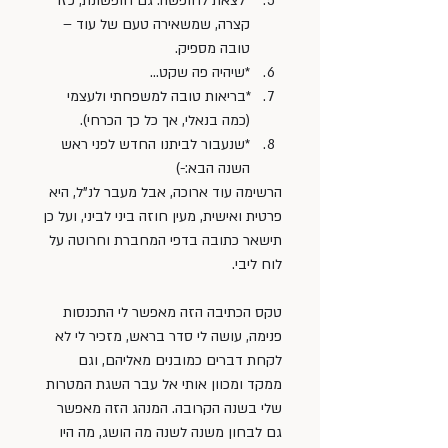
*לצאת לחופשה. גם חופשונת, כזו 
קצרה, שמשאירה טעם של עוד – 
טובה מספיק.
*שיהיה פה שקט…
*בריאות טובה למשפחתי ולעצמי 
(כמה בנאלי, אך כל כך הכרחי).
*שנעבור לביתנו החדש לפני ראש 
השנה הבא:-)
הרשימה עוד ארוכה, אבל מעבר לנ”ל, היא 
פרטית ואישית, מעין חוזה ביני לביני, ועל כן 
תישאר כתובה בדפי המחברת וחרוטה על 
לוח ליבי.
טקס הכתיבה הזה מאפשר לי התכנסות 
פנימה, עושה לי סדר בראש, מזכיר לי לא 
לקחת דברים כמובנים מאליהם, וגם 
ממקד ומכוון אותי אל עבר השגת המטרות 
שלי בשנה הקרובה. המנהג הזה מאפשר 
גם לבחון משנה לשנה מה הושג, מה היו 