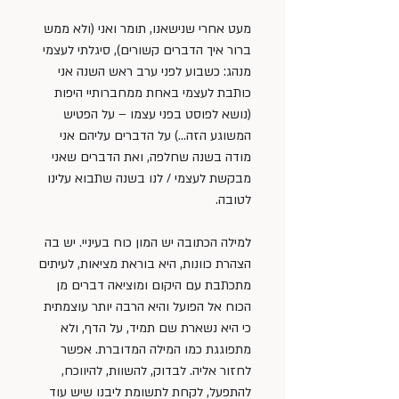
מעט אחרי שנישאנו, תומר ואני (ולא ממש 
ברור איך הדברים קשורים), סיגלתי לעצמי 
מנהג: כשבוע לפני ערב ראש השנה אני 
כותבת לעצמי באחת ממחברותיי היפות 
(נושא לפוסט בפני עצמו – על הפטיש 
המשוגע הזה…) על הדברים עליהם אני 
מודה בשנה שחלפה, ואת הדברים שאני 
מבקשת לעצמי / לנו בשנה שתבוא עלינו 
לטובה.
למילה הכתובה יש המון כוח בעיניי. יש בה 
הצהרת כוונות, היא בוראת מציאות, לעיתים 
מתכתבת עם היקום ומוציאה דברים מן 
הכוח אל הפועל והיא הרבה יותר עוצמתית 
כי היא נשארת שם תמיד, על הדף, ולא 
מתפוגגת כמו המילה המדוברת. אפשר 
לחזור אליה. לבדוק, להשוות, להיווכח, 
להתפעל, לקחת לתשומת ליבנו שיש עוד 