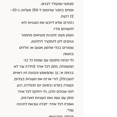
פצפוצי שוקולד לבנים.
אופים בתנור שחומם ל-150 מעלות, כ-10–
12 דקות.
נזהרים שלא לייבש את העוגיות ולא 
להשחים מדיי.
כשהן מעט זהובות מוציאים מהתנור 
ונותנים להן להתקרר לחלוטין.
שומרים בכלי אחסון אטום או זוללים 
בהנאה.
נלי הכינה פתקים עם שמות כל בני 
המשפחה, פתק לכל אחד (הילדה עוד לא 
בכיתה א׳, כך שהמאמץ והכוונה היו ראויים 
לשבח!!!), לורי ארזה את העוגיות בצלופן 
וקשרה בסרט ובסיום יום ההולדת, רגע 
לפני שכולם הלכו, נלי חילקה לכל אחד 
פתק עם שמו ואת העוגיות הארוזות, 
ואמרה לכל אחד: ״תודה שבאת לחגיגה 
שלי״.
ת׳כלס, התרגשתי.