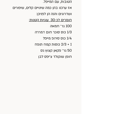
הטובות, עם המייפל.
אז ערכנו בהן כמה שינויים קלים, שיפורים 
ושדרוגים והנה הן לפניכן:
חומרים לכ-30  עוגיות קטנות:
100 גר׳ חמאה
1/3 כוס סוכר חום דמררה
1/4 כוס סירופ מייפל
1 + 2/3 כוסות קמח תופח
50 גר׳ פקאן קצוץ גס
חופן שוקולד צ׳יפס לבן