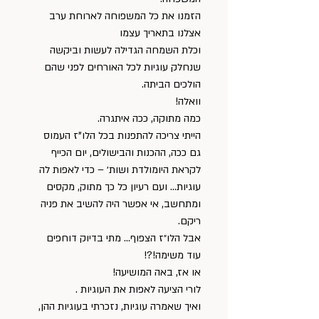
הזמנו את כל המשפוחה לארוחת ערב 
אצלנו בתאריך עצמו
וכלת השמחה הגדילה לעשות וביקשה 
שנחלק עוגיות לכל האורחים לפני שהם 
הולכים הביתה.
וואלה!
כמה מתוקה, ככה איתגרה.
הייתי צריכה להתפנות בכל הלו"ז העמוס 
גם ככה, ההכנות והבישולים, יום הכייף 
לקראת היומולדת ושות׳ – כדי לאפות לה 
עוגיות… ועם רעיון כל כך מתוק, מקסים 
ומתחשב, אי אפשר היה להשיב את פניה 
ריקם.
אבל הלו״ז הצפוף… מתי בדיוק דוחפים 
עוד משימה!?!
או אז, באה המושיעה!
לורי הציעה לאפות את העוגיות .
ואיך שאמרה עוגיות, נזכרתי בעוגיות ההן, 