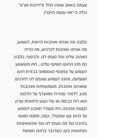
עצמה באופן שונה: החל מ״חייבת שנ״צ״ 
וכלה ב-״אני עושה חיים״).
כתבנו מה אנחנו אוהבות לראות, לשמוע, 
מה אנחנו אוהבות להרגיש, מה הריח 
האהוב עלינו ומה טעים לנו. ולבסוף, כתבנו 
גם מהו החוש השישי שלנו… היה משעשע 
לשמוע על צפצופי הווטסאפ בגזרת חוש 
השמיעה, מהנה לשמוע שנעים לנו להרגיש 
שאנחנו אהובות, משמעותיות ואוהבות 
מגע, ללמוד שהריח המועדף על חלקינו 
הוא ריח כביסה או עלי נענע ולימונית שרק 
נקטפו מהגינה. היה מעורר תאבון לשמוע 
על לחם עם שוקולד, קפה, פסטה וסושי 
בהיבט של מה טעים לנו ועל אינטואיציות 
ותחושות בטן כשדובר בחוש השישי!