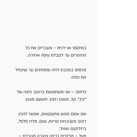
במיקסר או ידנית – מעבדים את כל 
החומרים עד לקבלת עיסה אחידה.
מכסים במגבת לחה וממתינים עד שיכפיל 
את נפחו.
כ
רוטב
 – אני משתמשת ברוטב פיצה של 
“יכין”. קל, פשוט וזמין. והטעם מצוין.
אם אתם ממש מתעקשים, אפשר להכין 
רוטב מעגבניות טריות, שום, מלח פלפל, 
ביזליקום ושות’.
מעל – מפזרים גבינה צהובה מגורדת – 