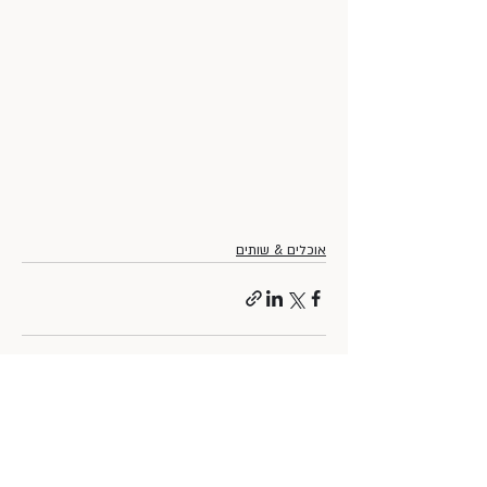
אוכלים & שותים
פוסטים אחרונים
הצג הכול